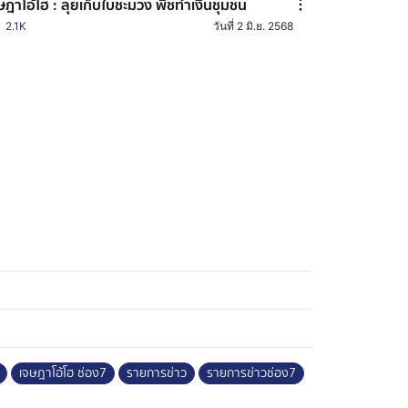
ษฎาโอ้โฮ : ลุยเก็บใบชะมวง พืชทำเงินชุมชน
2.1K
วันที่ 2 มิ.ย. 2568
เจษฎาโอ้โฮ ช่อง7
รายการข่าว
รายการข่าวช่อง7