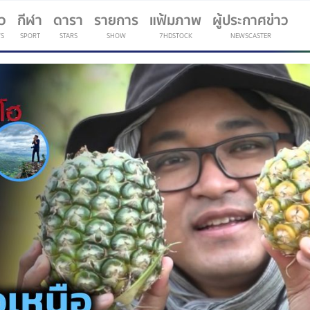
าว
กีฬา
ดารา
รายการ
แฟ้มภาพ
ผู้ประกาศข่าว
S
SPORT
STARS
SHOW
7HDSTOCK
NEWSCASTER
(current)