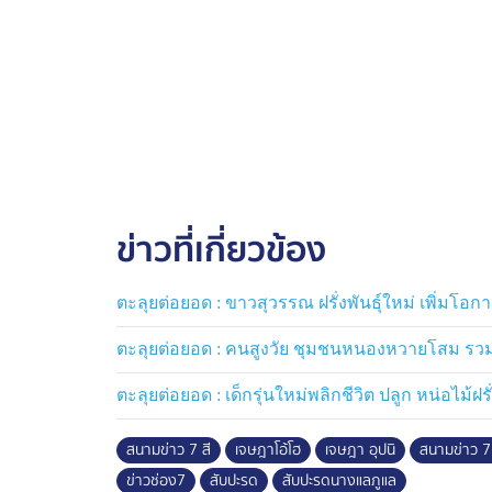
ข่าวที่เกี่ยวข้อง
ตะลุยต่อยอด : ขาวสุวรรณ ฝรั่งพันธุ์ใหม่ เพิ่มโ
ตะลุยต่อยอด : คนสูงวัย ชุมชนหนองหวายโสม รวม
ตะลุยต่อยอด : เด็กรุ่นใหม่พลิกชีวิต ปลูก หน่อไม้ฝรั
สนามข่าว 7 สี
เจษฎาโอ้โฮ
เจษฎา อุปนิ
สนามข่าว 7 
ข่าวช่อง7
สับปะรด
สับปะรดนางแลภูแล