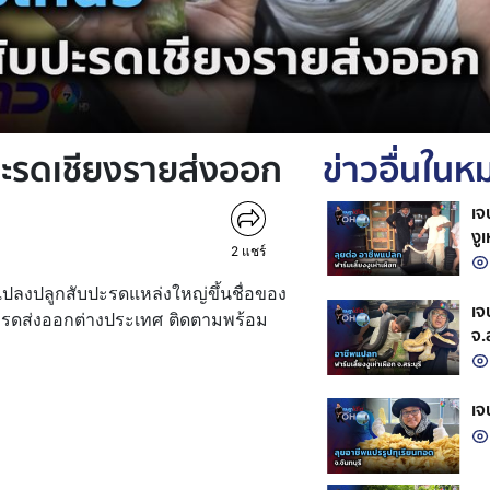
บปะรดเชียงรายส่งออก
ข่าวอื่นใน
เจ
งู
2
แชร์
แปลงปลูกสับปะรดแหล่งใหญ่ขึ้นชื่อของ
เจ
ปะรดส่งออกต่างประเทศ ติดตามพร้อม
จ.
เจ