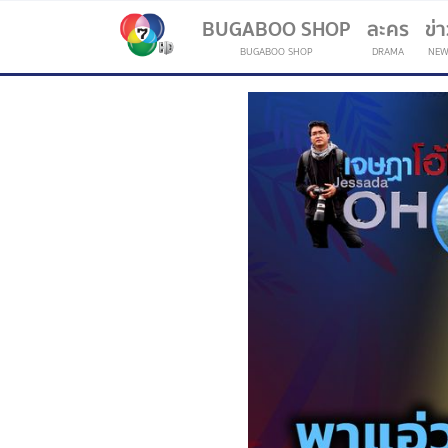
BUGABOO SHOP
ละคร
ข่
BUGABOO SHOP
DRAMA
NEW