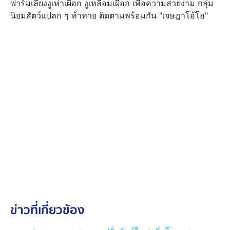
ฟาร์มเลี้ยงงูเห่าเผือก งูเหลือมเผือก เพื่อความสวยงาม กลุ่ม
นิยมสัตว์แปลก ๆ ท้าทาย ติดตามพร้อมกัน "เจษฎาโอ้โฮ"
ข่าวที่เกี่ยวข้อง