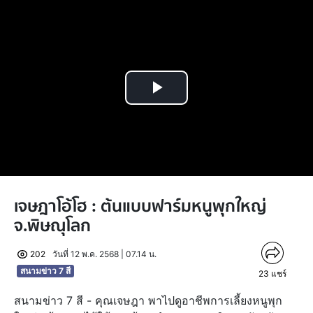
Play
Video
เจษฎาโอ้โฮ : ต้นแบบฟาร์มหนูพุกใหญ่
จ.พิษณุโลก
202
วันที่ 12 พ.ค. 2568 | 07.14 น.
สนามข่าว 7 สี
23
แชร์
สนามข่าว 7 สี - คุณเจษฎา พาไปดูอาชีพการเลี้ยงหนูพุก