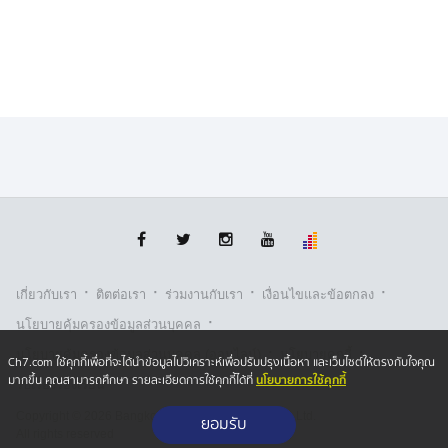
·
·
·
·
เกี่ยวกับเรา
ติตต่อเรา
ร่วมงานกับเรา
เงื่อนไขและข้อตกลง
·
นโยบายคุ้มครองข้อมูลส่วนบุคคล
·
·
นโยบายคุ้มครองข้อมูลส่วนบุคคล (ออนไลน์)
นโยบายคุกกี้
Ch7.com ใช้คุกกี้เพื่อที่จะได้นำข้อมูลไปวิเคราะห์เพื่อปรับปรุงเนื้อหา และเว็บไซต์ให้ตรงกับใจคุณ
นโยบายการใช้คุกกี้
มากขึ้น คุณสามารถศึกษา รายละเอียดการใช้คุกกี้ได้ที่
รับเรื่องร้องเรียน
Copyright © 2026 Bangkok Broadcasting & T.V. Co.,Ltd.
ยอมรับ
All rights reserved