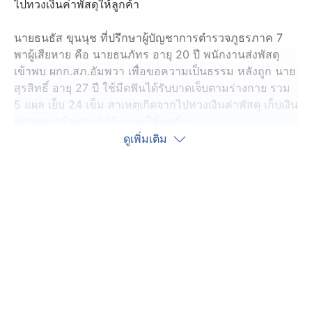
ไปทวงเงินค่าพัสดุให้ลูกค้า
นายธนธัส ขุนนุช ที่ปรึกษาผู้บัญชาการตำรวจภูธรภาค 7
พาผู้เสียหาย คือ นายธนภัทร อายุ 20 ปี พนักงานส่งพัสดุ
เข้าพบ ผกก.สภ.อัมพวา เพื่อขอความเป็นธรรม หลังถูก นาย
สุรสิทธิ์ อายุ 27 ปี ใช้มีดฟันได้รับบาดเจ็บตามร่างกาย รวม
5 แผล เย็บ 24 เข็ม สาเหตุเกิดจากไปทวงเงินค่าพัสดุ เก็บเงิน
ปลายทางจำนวน 225 บาท ให้ลูกค้า
ดูเพิ่มเติม
ผู้เสียหาย บอกว่า ช่วงเย็นวันเกิดเหตุ ตนเองมาส่งพัสดุสินค้า
ให้ภรรยาของนายสุรสิทธิ์ คู่กรณี ที่บ้าน แต่ไม่มีคนอยู่บ้าน
ตนเองจึงโทรติดต่อภรรยาคู่กรณี ตกลงกันว่าจะโอนเงินค่า
สินค้าให้ จำนวน 225 บาท ตนเองจึงวางพัสดุไว้หน้าบ้าน
แล้วส่งพัสดุที่อื่นต่อ จากนั้นรอถึง 21.00 น. ก็ไม่มียอดเงิน
โอนเข้ามา จึงโทรทวงถามเงิน
ภรรยาคู่กรณีนัดให้ไปเอาเงินที่บ้านหลังเกิดเหตุ ขณะที่
ภรรยาของคู่กรณีนำเงินมาให้ อยู่ ๆ คู่กรณีเดินถือมีดเข้ามา
ถามว่า "มึงเก๋ามาจากไหน" แล้วใช้มีดฟันเลย หลังเกิดเหตุจึง