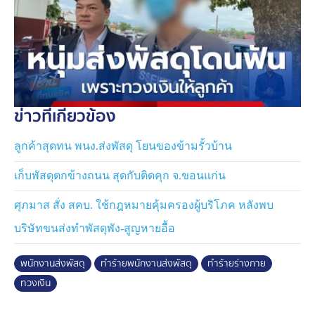
ข่าวที่เกี่ยวข้อง
ลูกค้าสุดทน พนง.ส่งพัสดุ โยนของข้ามรั้วบ้าน
เก็บพัสดุตกข้างถนน สุดกับติดคุก จ.ขอนแก่น
ศุภมาส สั่ง สคบ. ใช้กฎหมายคุ้มครองผู้บริโภค หลังพบ
บริษัทขนส่งทำพัสดุพัง-สูญหายอื้อ
พนักงานส่งพัสดุ
ทำร้ายพนักงานส่งพัสดุ
ทำร้ายร่างกาย
ทวงเงิน