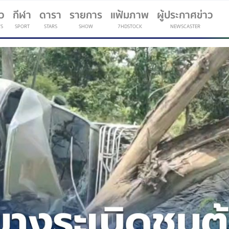
าว
กีฬา
ดารา
รายการ
แฟ้มภาพ
ผู้ประกาศข่าว
S
SPORT
STARS
SHOW
7HDSTOCK
NEWSCASTER
(current)