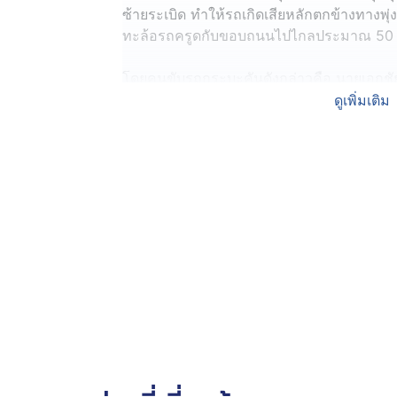
ซ้ายระเบิด ทำให้รถเกิดเสียหลักตกข้างทางพ
ทะล้อรถครูดกับขอบถนนไปไกลประมาณ 50 เม
โดยคนขับรถกระบะคันดังกล่าวคือ นายเอกชัย อา
บาดเจ็บเล็กน้อย ซึ่งเจ้าตัวเล่าว่า ตนขับร
ดูเพิ่มเติม
จ.จันทบุรี จะไปส่งให้ลูกค้าที่ อ.บางปะอิน
ถนนสุขุมวิท และจะแวะรับเพื่อนที่ตัวเมืองระยอ
จุดเกิดเหตุรถกระบะก็เกิดยางระเบิดดังกล่าว โ
ประคองพวงมาลัยรถเอาไว้ไม่ให้รถขึ้นบนถนน
ตามหลังมา แต่เนื่องจากไม่มีคู่กรณีและไม่ม
แจ้งบริษัทประกันภัย มาบันทึกภาพที่เกิดเหตุเ
ดำเนินการต่อไป
นอกจากนี้ นายเอกชัย เผยว่า ตนไม่ได้ห้อยหล
ชีวิตจากอุบัติเหตุครั้งนี้มาได้เพราะมีสติ และด