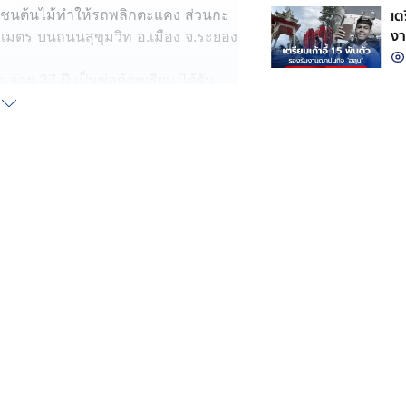
เต
ุ่งชนต้นไม้ทำให้รถพลิกตะแคง ส่วนกะ
งา
ตร บนถนนสุขุมวิท อ.เมือง จ.ระยอง
ยุ 37 ปี เป็นพ่อค้าทุเรียน ได้รับ
ถกระบะคอกบรรทุกทุเรียนมาเต็มคันมาจาก
 จ.พระนครศรีอยุธยา โดยตนขับรถมาตาม
ง ให้นั่งรถไปเป็นเพื่อน เมื่อขับมาถึง
ชคดีขณะเกิดเหตุนั้น ตนมีสติจึง
 เพราะอาจจะไปชนกับรถคันอื่นที่ขับ
ีทรัพย์สินของทางราชการเสียหาย ตนจึง
ป็นหลักฐาน เพื่อให้บริษัทประกันภัย
วงพ่อหรือวัตถุมงคลอะไรเลย ที่รอด
วงยังดี