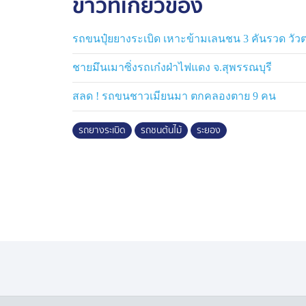
ข่าวที่เกี่ยวข้อง
รถขนปุ๋ยยางระเบิด เหาะข้ามเลนชน 3 คันรวด วัวตา
ชายมึนเมาซิ่งรถเก๋งฝ่าไฟแดง จ.สุพรรณบุรี
สลด ! รถขนชาวเมียนมา ตกคลองตาย 9 คน
รถยางระเบิด
รถชนต้นไม้
ระยอง