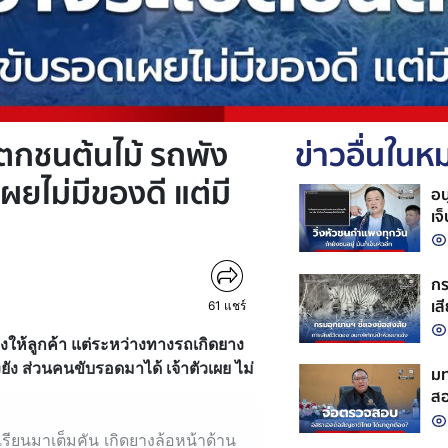
ตกชนต้นไม้ รถพัง
ข่าวอื่นใน
ผยไม่มีของดี แต่มี
อน
เจ
กร
เส
61
แชร์
ถู
่งให้ลูกค้า แต่ระหว่างทางรถเกิดยาง
ัง ส่วนคนขับรอดมาได้ เจ้าตัวเผย ไม่
มท
สอ
เรียนมาเต็มคัน เกิดยางล้อหน้าด้าน