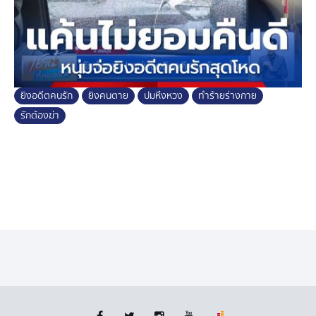
ยิงอดีตคนรัก
ยิงคนตาย
ปมหึงหวง
ทำร้ายร่างกาย
รักต้องฆ่า