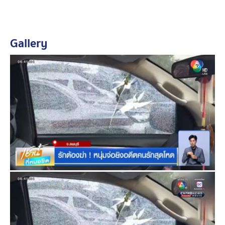
นางสาวิตรี อายุ 43 ปี แม่ของ "น้ององุ่น" ให้ข้อมูลว่า ก่อน
เกิดเหตุ "นายกล้า" ได้โพสต์ข้อความอาฆาตกับลูก จึงเตือน
Gallery
ให้ระวังตัว ซึ่งทีแรกรู้สึกสังหรณ์ใจแปลก ๆ เพราะกลัวว่าลูก
จะเป็นอะไรหรือไม่ จนสุดท้ายนายกล้าก็บุกมาก่อเหตุยิง
ลูกสาว วอนให้เอาผิดผู้ต้องหาให้ถึงที่สุด
ตอนนี้ร่างของผู้เสียชีวิตยังชันสูตรพลิกศพที่นิติเวช หลังจาก
นี้จะนำไปบำเพ็ญกุศลที่วัดบางกะพี้ใหญ่ แต่ยังไม่ได้หารือว่า
จะบำเพ็ญกุศลกี่คืน และทำพิธีฌาปนกิจวันใด