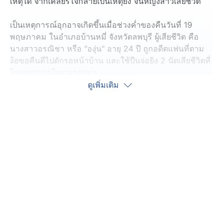
เหตุใด จากเคลียร์ใจกลายเป็นเหตุยิง จนหญิงสาวเสียชีวิต
เป็นเหตุการณ์อุกอาจเกิดขึ้นเมื่อช่วงค่ำของคืนวันที่ 19
พฤษภาคม ในอำเภอบ้านหมี่ จังหวัดลพบุรี ผู้เสียชีวิต คือ
นางสาวอรณิชา หรือ "องุ่น" อายุ 24 ปี ถูกอดีตแฟนที่ตาม
ง้อขอคืนดีไปดักรอหน้าบ้าน และใช้ปืนจ่อยิง 2 นัดเสียชีวิตที่
โรงพยาบาลในเวลาต่อมา
ดูเพิ่มเติม
หลังเกิดเหตุไม่นาน ผู้ต้องหาทราบชื่อว่า นายกล้าณรงค์
อายุ 29 ปี ได้มอบตัวกับตำรวจ พร้อมปืนที่ใช้ก่อเหตุ ก่อนถูก
นำตัวไปทำแผนฯ ที่หน้าโรงพัก เพราะเกรงว่าจะเกิดเหตุ
วุ่นวายหากไปที่จุดเกิดเหตุ
ผู้ต้องหารับสารภาพว่า แค้นผู้เสียชีวิตที่ถูกหลอกให้รัก และ
ถูกหลอกเอาเงินไปนับแสนบาท แม้พยายามง้อขอคืนดีแต่ไม่
เป็นผล อีกทั้งยังถูกผู้เสียชีวิตทำร้ายร่างกายฟางเส้นสุดท้าย
คือ เห็นภาพของ "องุ่น" ไปไหนมาไหนกับผู้ชาย จึงตัดสินใจ
ไปดักซุ่มรอที่หน้าบ้านเพื่อหวังเคลียร์ใจ แต่สุดท้ายเป็นการ
ยิงกัน