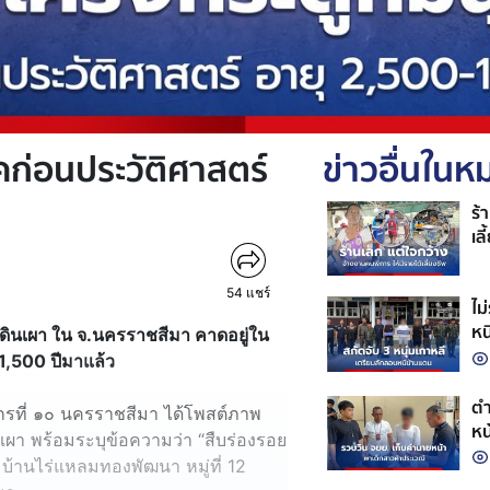
คก่อนประวัติศาสตร์
ข่าวอื่นใน
ร้
เล
54
แชร์
ไม
หน
ดินเผา ใน จ.นครราชสีมา คาดอยู่ใน
หน
1,500 ปีมาแล้ว
ตำ
ากรที่ ๑๐ นครราชสีมา ได้โพสต์ภาพ
หน
เผา พร้อมระบุข้อความว่า “สืบร่องรอย
บ้านไร่แหลมทองพัฒนา หมู่ที่ 12