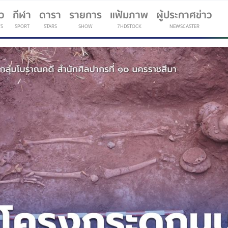
าว
กีฬา
ดารา
รายการ
แฟ้มภาพ
ผู้ประกาศข่าว
S
SPORT
STARS
SHOW
7HDSTOCK
NEWSCASTER
(current)