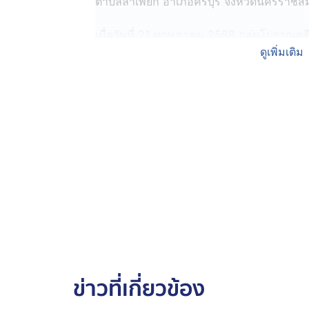
ตำบลลำเพียก อำเภอครบุรี จังหวัดนครราชสี
เมื่อวันที่ 21 พฤษภาคม 2568 กลุ่มโบราณคด
ครบุรี ร่วมกันตรวจสอบพบหลักฐานทางโบรา
ดูเพิ่มเติม
ภาชนะดินเผา จากการกัดเซาะหน้าดินของฝนที่ตก
แหลมทองพัฒนา ตำบลลำเพียก อำเภอครบุรี 
ผลจากการลงพื้นที่ตรวจสอบพบว่า พื้นที่บริเว
วัฒนธรรมยุคก่อนประวัติศาสตร์ จากการกัด
มนุษย์ ถูกฝังในลักษณะนอนหงายเหยียดยาว 
เหนือ ซึ่งเมื่อพิจารณาจากสรีระและกระดูกเช
จึงสันนิษฐานว่า เป็นเพศชาย ที่มีส่วนสูงปร
ฝังภาชนะดินเผาเนื้อดินธรรมดาไว้เป็นของอุ
เมื่อเดินเท้าสำรวจผิวดินบริเวณใกล้เคียง 
กระสุนดินเผา 2) ขวานหินขัด 3) ตะกรันโลห
ภาชนะดินเผากระจายอยู่ทั่วบริเวณ โดยเมื่อ
ข่าวที่เกี่ยวข้อง
แถบนี้ที่เป็นที่ราบติดกับเทือกเขา จึงสันนิ
ดำรงชีวิตด้วยเกษตรกรรมแล้ว ยังหาของป่า-ล