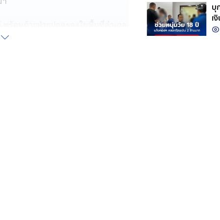
มา
บุ
เง
ี พร้อมด้วยฝ่ายปกครองในพื้นที่อำเภอ
ณคดี ประเภทโครงกระดูกมนุษย์และ
หนัก ในพื้นที่หมู่ที่ 12 บ้านไร่
จังหวัดนครราชสีมา
ณนี้เป็นแหล่งฝังศพของมนุษย์ใน
เซาะของหน้าดินทำให้พบโครงกระดูก
หันศีรษะไปทางด้านตะวันออกเฉียง
ิงกรานที่มีขนาดเล็กและแคบ เบื้องต้น
ะมาณ 168 เซนติเมตร บริเวณปลายเท้า
ทิศให้กับศพ จำนวน 5 ใบ
พบหลักฐานทางโบราณคดี ประเภท 1)
ะ และ 4) ภาชนะดินเผาเเละชิ้นส่วน
พิจารณาร่วมกับลักษณะประภูมิเทศใน
ษฐานว่ามนุษย์โบราณในแถบนี้ นอกจากจะ
่าสัตว์ ในป่าหลังบ้านของพวกเขา โดย