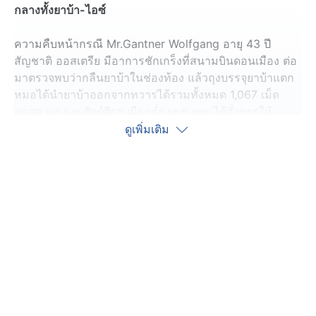
กลางทั้งยาบ้า-ไอซ์
ความคืบหน้ากรณี Mr.Gantner Wolfgang อายุ 43 ปี
สัญชาติ ออสเตรีย มีอาการชักเกร็งที่สนามบินดอนเมือง ต่อ
มาตรวจพบว่ากลืนยาบ้าในช่องท้อง แล้วถุงบรรจุยาบ้าแตก
หมอได้นำยาบ้าออกจากทวารได้รวมทั้งหมด 1,067 เม็ด
ล่าสุด พล.ต.ท.ศักย์ศิรา เผือกอ่ำ ผบช.ทท. ได้สั่งการให้
พล.ต.ต.เอกภพ อินทวิวัฒน์ ผบก.ทท.2 สืบสวนขยายผลเครือ
ดูเพิ่มเติม
ข่ายที่จำหน่ายยาเสพติดให้กับชาวต่างชาติที่กลืนยาบ้า จึงได้
ประสานข้อมูลจาก พล.ต.ต.ธนันท์ธร รัตนสิทธิภาคย์
ผบก.น.4
การสืบสวนขยายผล จนทราบเครือข่ายที่จำหน่ายยาเสพติด
ให้กับ Mr.Gantner จึงได้รวบรวมพยานหลักฐานขออนุมัติ
หมายค้น ศาลจังหวัดกาฬสินธุ์ ที่ 116/2568 และ 117/2568
เข้าตรวจค้นบ้านภรรยาของชาวต่างชาติคนดังกล่าว และ
บ้านของผู้จำหน่ายยาเสพติดให้ชาวต่างชาติ จำนวน 2 จุด
จากการตรวจค้น พบ นายเปรม (สงวนนามสุกล) กลุ่มเครือ
ข่ายจำหน่ายยาเสพติดให้กับชาวต่างชาติ พร้อมของกลาง