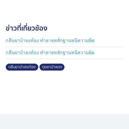
ยาบ้า 244 เม็ด และไอซ์ น้ำหนักรวมถุง 1.47 กรัม รวมของ
กลาง 9 รายการ และผลการตรวจปัสสาวะพบว่ามีสารเสพ
ติด
ข่าวที่เกี่ยวข้อง
ในชั้นจับกุม ตำรวจแจ้งข้อกล่าวหา นำตัวพร้อมของกลาง
ส่ง พงส.สภ.ห้วยเม็ก ดำเนินคดีตามกฎหมาย ส่วนในกลุ่ม
กลืนยาบ้าลงท้อง ทำลายหลักฐานหนีความผิด
เครือข่ายที่เหลือจะได้ทำการขยายผล ดำเนินคดีตาม
กลืนยาบ้าลงท้อง ทำลายหลักฐานหนีความผิด
กฎหมายต่อไป
กลืนยาบ้าลงท้อง
ถุงยาบ้าแตก