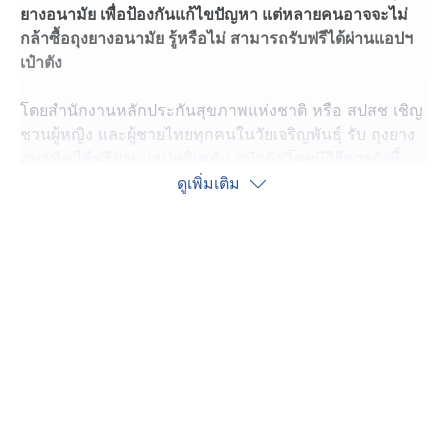
ยางอนามัย เพื่อป้องกันแก้ไขปัญหา แต่หลายคนอาจจะไม่
กล้าซื้อถุงยางอนามัย รู้หรือไม่ สามารถรับฟรีได้ผ่านแอปฯ
เป๋าตัง
โดยสำนักงานหลักประกันสุขภาพแห่งชาติ หรือ สปสช เชิญ
ชวนผู้หญิง และผู้ชายไทยทุกคนในวัยเจริญพันธุ์ รับ ถุงยาง
อนามัย ได้ฟรีผ่านแอปพลิเคชัน 'เป๋าตัง'โดยมีวิธีการดังนี้
ดูเพิ่มเติม
- เข้าไปที่หน้าแรก เลือก กระเป๋าสุขภาพ
- ไปที่เมนู ‘สิทธิสุขภาพดีป้องกันโรค’
- เลือกเมนู “ถุงยางอนามัย”
- เลือก ขนาดถุงยางอนามัยที่ต้องการ
- เลือกหน่วยบริการที่เราต้องการไปรับถุงยางอนามัย
- กดเลือกวัน เวลา ที่สะดวก และกดจองการนัดหมาย
- เดินทางไปรับบริการภายในวันที่จองสิทธิ