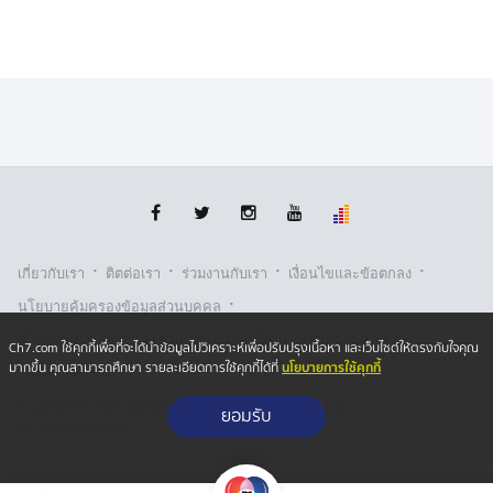
·
·
·
·
เกี่ยวกับเรา
ติตต่อเรา
ร่วมงานกับเรา
เงื่อนไขและข้อตกลง
·
นโยบายคุ้มครองข้อมูลส่วนบุคคล
·
·
นโยบายคุ้มครองข้อมูลส่วนบุคคล (ออนไลน์)
นโยบายคุกกี้
Ch7.com ใช้คุกกี้เพื่อที่จะได้นำข้อมูลไปวิเคราะห์เพื่อปรับปรุงเนื้อหา และเว็บไซต์ให้ตรงกับใจคุณ
นโยบายการใช้คุกกี้
มากขึ้น คุณสามารถศึกษา รายละเอียดการใช้คุกกี้ได้ที่
รับเรื่องร้องเรียน
Copyright © 2026 Bangkok Broadcasting & T.V. Co.,Ltd.
ยอมรับ
All rights reserved