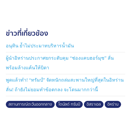
ขณะที่ โฆษกทำเนียบขาวโพสต์ระบุว่า ประธานาธิบดีทรัมป์
จะเดินทางกลับจากการร่วมประชุมผู้นำกลุ่ม จี 7 (G7) ที่
ประเทศแคนาดา เร็วกว่ากำหนด เนื่องจากสถานการณ์ใน
ตะวันออกกลาง
ข่าวที่เกี่ยวข้อง
อนุทิน ย้ำไม่ประมาทบริหารน้ำมัน
ผู้นำอิหร่านประกาศยกระดับคุม “ช่องแคบฮอร์มุซ” ลั่น
พร้อมล้างแค้นให้บิดา
พูดแล้วทำ! “ทรัมป์” จัดหนักถล่มสะพานใหญ่ที่สุดในอิหร่าน
ลั่น! ถ้ายังไม่ยอมทำข้อตกลง จะโดนมากกว่านี้
สถานการณ์ตะวันออกกลาง
โดนัลด์ ทรัมป์
อิสราเอล
อิหร่าน