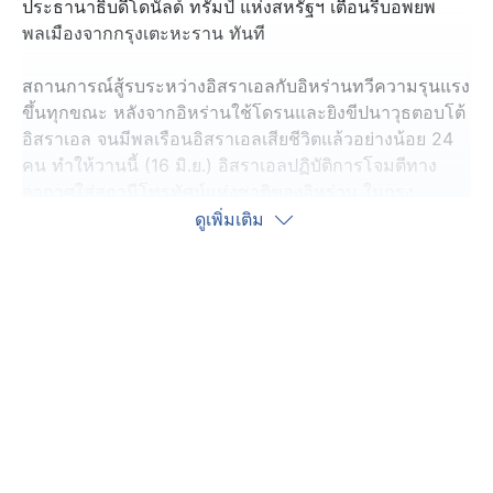
ประธานาธิบดีโดนัลด์ ทรัมป์ แห่งสหรัฐฯ เตือนรีบอพยพ
พลเมืองจากกรุงเตะหะราน ทันที
สถานการณ์สู้รบระหว่างอิสราเอลกับอิหร่านทวีความรุนแรง
ขึ้นทุกขณะ หลังจากอิหร่านใช้โดรนและยิงขีปนาวุธตอบโต้
อิสราเอล จนมีพลเรือนอิสราเอลเสียชีวิตแล้วอย่างน้อย 24
คน ทำให้วานนี้ (16 มิ.ย.) อิสราเอลปฏิบัติการโจมตีทาง
อากาศใส่สถานีโทรทัศน์แห่งชาติของอิหร่าน ในกรุง
เตหะราน จนได้รับความเสียหายอย่างหนัก มีผู้เสียชีวิตใน
ดูเพิ่มเติม
อิหร่านอย่างน้อย 224 คน ในช่วง 5 วันที่ถูกอิสราเอลโจมตี
ขณะที่ อิหร่านได้ติดต่อให้ชาติพันธมิตรช่วยขอร้องสหรัฐฯ
กดดันให้อิสราเอลหยุดยิง แลกกับการเจรจาเรื่องนิวเคลียร์
ด้านประธานาธิบดีโดนัลด์ ทรัมป์ โพสต์ข้อความแจ้งเตือน
ชาวอเมริกันระบุว่า อิหร่านควรลงนามในข้อตกลงนิวเคลียร์
ที่สหรัฐฯ เสนอ จนมีผู้เสียชีวิตจำนวนมากโดยเปล่าประโยชน์
ขอย้ำว่า อิหร่านไม่สามารถมีอาวุธนิวเคลียร์ได้ ทุกคนควร
อพยพออกจากกรุงเตหะราน ทันที