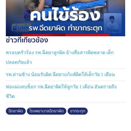
ข่าวที่เกี่ยวข้อง
ครอบครัวร้อง รพ.ฉีดยาลูกผิด อ้างสื่อสารผิดพลาด เด็ก
ปลอดภัยแล้ว
รพ.ด่านช้าง น้อมรับผิด ฉีดยาแก้แพ้ผิดให้เด็กวัย 1 เดือน
พ่อแม่แทบช็อก รพ.ฉีดยาผิดให้ลูกวัย 1 เดือน อันตรายถึง
ชีวิต
ฉีดยาผิด
โรงพยาบาลฉีดยาผิด
ขากระตุก