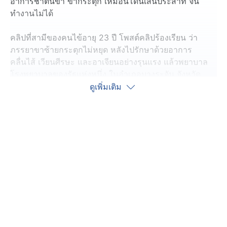
อาการชาต้นขา ขากระตุก เหมือนโดนเส้นประสาท จน
ทำงานไม่ได้
คลิปที่สามีของคนไข้อายุ 23 ปี โพสต์คลิปร้องเรียน ว่า
ภรรยาขาซ้ายกระตุกไม่หยุด หลังไปรักษาด้วยอาการ
คลื่นไส้ เวียนศีรษะ และอาเจียนอย่างรุนแรง แล้วพยาบาล
โรงพยาบาลของรัฐแห่งหนึ่ง ในอำเภอบางระจัน จังหวัด
สิงห์บุรี ฉีดยาเข้ากล้ามเนื้อสะโพก ทำให้เส้นประสาทอักเสบ
ดูเพิ่มเติม
ผ่านไปแล้ว 7 เดือน ไม่เคยได้รับการขอโทษจากโรง
พยาบาล ไม่เคยมาเยี่ยม หรือ เยียวยาใด ๆ จนถึงขณะนี้
อาการ ชาปวดมาก กระตุกไม่หยุด ตอนนี้คนไข้เป็นซึมเศร้า
หวาดกลัว เครียดกับอาการที่เป็น ชีวิตของคนไข้ต้องเปลี่ยน
ไปหลังจากฉีดยา กินไม่ได้นอนไม่หลับ ไปทำงานไม่ได้ ใช้
ชีวิตไม่ได้ตามปกติ
เหตุการณ์ที่เกิดขึ้นได้ร้องเรียนไปยังสาธารณสุขจังหวัด
สิงห์บุรี แล้ว ว่าเกิดความผิดพลาดในการรักษาพยาบาลขึ้น
และ สปสช.สั่งจ่ายเงินเยียวยาให้คนไข้รวม 30,000 บาท แต่