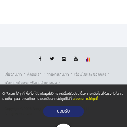
·
·
·
·
เกี่ยวกับเรา
ติตต่อเรา
ร่วมงานกับเรา
เงื่อนไขและข้อตกลง
·
นโยบายคุ้มครองข้อมูลส่วนบุคคล
·
·
นโยบายคุ้มครองข้อมูลส่วนบุคคล (ออนไลน์)
นโยบายคุกกี้
Ch7.com ใช้คุกกี้เพื่อที่จะได้นำข้อมูลไปวิเคราะห์เพื่อปรับปรุงเนื้อหา และเว็บไซต์ให้ตรงกับใจคุณ
นโยบายการใช้คุกกี้
มากขึ้น คุณสามารถศึกษา รายละเอียดการใช้คุกกี้ได้ที่
รับเรื่องร้องเรียน
Copyright © 2026 Bangkok Broadcasting & T.V. Co.,Ltd.
ยอมรับ
All rights reserved