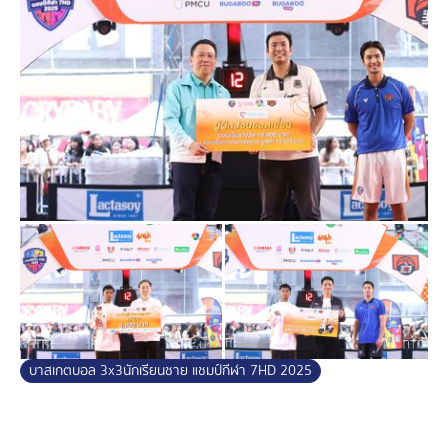
บาสเกตบอล 3x3นักเรียนชาย แชมป์กีฬา 7HD 2025