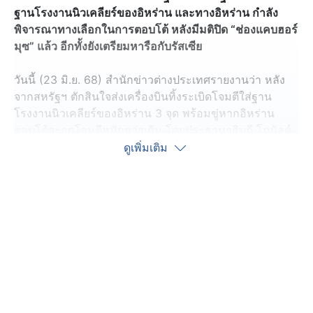
ฐานโรงงานนิวเคลียร์ของอิหร่าน และทางอิหร่าน กำลัง
พิจารณาทางเลือกในการตอบโต้ หลังมีมติปิด “ช่องแคบฮอร์
มุซ” แล้ว อีกทั้งยังเตรียมหารือกับรัสเซีย
วันนี้ (23 มิ.ย. 68) สำนักข่าวต่างประเทศรายงานว่า หลัง
จากสหรัฐฯ ตักสินใจส่งเครื่องบินทิ้งระเบิดโจมตีใส่ฐาน
โรงงานนิวเคลียร์ของอิหร่าน 3 จุด พร้อมขู่หากอิหร่าน
ตอบโต้จะถูกโจมตีหนักกว่าเดิม โดยประธานาธิบดี โดนัลด์
ทรัมป์ ให้เหตุที่ตัดสินใจโจมตีอิหร่านครั้งนี้ว่า เป้าหมายของ
ดูเพิ่มเติม
เราคือการทำลายความสามารถในการเสริมสมรรถนะ
นิวเคลียร์ของอิหร่าน และหยุดยั้งภัยคุกคามจากนิวเคลียร์ที่
เกิดจากรัฐที่สนับสนุนการก่อการร้ายอันดับ 1 ของโลก จะ
ต้องมีสันติภาพเกิดขึ้น หรือไม่ก็ต้องเกิดโศกนาฏกรรมกับ
ประเทศอิหร่าน
โดยในการประชุมคณะมนตรีความมั่นคงแห่ง
สหประชาชาติ วาระเร่งด่วน หลังสหรัฐฯ โจมตีฐาน
นิวเคลียร์ของอิหร่าน ทางอิหร่านได้กล่าวประณามอิสราเอล