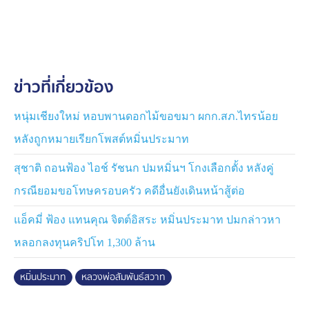
ประชาชนเข้าใจผิด พร้อมเตือนประชาชนว่า ผู้ใดที่แชร์หรือ
แสดงความคิดเห็นในเชิงหมิ่นประมาท อาจเข้าข่ายความผิด
ตามกฎหมายเช่นเดียวกัน
จึงอยากให้ใช้วิจารณญาณในการเสพข่าวและไม่ตัดสิน
ข่าวที่เกี่ยวข้อง
ความจากสิ่งที่เห็นเพียงด้านเดียว หากมีการโพส์ตหรือแชร์
ที่ทำให้หลวงพ่อเสื่อมเสีย ก็จะใช้สิทธิ์ตามกฎหมาย
หนุ่มเชียงใหม่ หอบพานดอกไม้ขอขมา ผกก.สภ.ไทรน้อย
ด้านพระมหาอานนท์ วิสุทธิสัมปันโณ ผู้ช่วยเจ้าอาวาส เปิด
หลังถูกหมายเรียกโพสต์หมิ่นประมาท
เผยว่า หลวงพ่อท่านเดินทางไปปฏิบัติศาสนกิจที่ญี่ปุ่น 2 – 3
วันแล้ว ยังไม่มีกำหนดกลับ
สุชาติ ถอนฟ้อง ไอช์ รัชนก ปมหมิ่นฯ โกงเลือกตั้ง หลังคู่
กรณียอมขอโทษครอบครัว คดีอื่นยังเดินหน้าสู้ต่อ
เบื้องต้นเชื่อว่าเรื่องที่เกิดขึ้น “ไม่น่าจะเป็นความจริง” และ
สงสัยว่าภาพอาจถูกตัดต่อใส่ร้าย เนื่องจากหลวงพ่อเป็นพระ
แอ็คมี่ ฟ้อง แทนคุณ จิตต์อิสระ หมิ่นประมาท ปมกล่าวหา
ที่ระมัดระวังพฤติกรรมมาก และไม่เปิดโอกาสให้บุคคล
หลอกลงทุนคริปโท 1,300 ล้าน
ภายนอกเข้าเขตสงฆ์ได้ง่ายก็ต้องรอหลวงพ่อท่านกลับมา
ชี้แจงด้วยตัวเอง
หมิ่นประมาท
หลวงพ่อสัมพันธ์สวาท
ด้านนางสุภี ธงชัย หรือแม่หวาน อายุ 63 ปี ญาติโยมที่ช่วย