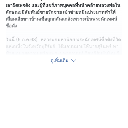
เอาผิดเพจดัง และผู้ที่แชร์ภาพบุคคลที่หน้าคล้ายหลวงพ่อใน
ลักษณะมีสัมพันธ์ชายรักชาย เข้าข่ายหมิ่นประมาททำให้
เสื่อมเสียชาวบ้านเชื่อถูกกลั่นแกล้งเพราะเป็นพระนักเทศน์
ชื่อดัง
วันนี้ (6 ก.ค.68) หลวงพ่อมหาน้อย พระนักเทศน์ชื่อดังที่วัด
แห่งหนึ่งในจังหวัดบุรีรัมย์ ได้มอบหมายให้นายสุรินทร์ ทา
ซ้าย ทนายความ พร้อมพระมหาอานนท์ วิสุทธิสัมปันโณ ผู้
ช่วยเจ้าอาวาสวัดดังกล่าวเดินทางเข้าแจ้งความต่อ
ดูเพิ่มเติม
พ.ต.ต.เสนีย์ ฉิมงาม สารวัตรสอบสวน สภ.โนนดินแดง เพื่อ
ดำเนินคดีกับเพจเฟซบุ๊กชื่อดังและผู้ที่นำภาพหรือข้อความไป
โพส์ตแชร์ในโซเชียล ในข้อหาหมิ่นประมาท และความผิด
ตามพระราชบัญญัติว่าด้วยการกระทำความผิดเกี่ยวกับ
คอมพิวเตอร์ พ.ศ. 2560
โดยนายสุรินทร์ ทนายความ ระบุว่า แม้ยังไม่มีการยืนยัน
ความจริง แต่การเผยแพร่ภาพและข้อความในลักษณะนี้
ถือว่าเป็นการสร้างความเสียหายต่อชื่อเสียง และเป็นเหตุให้