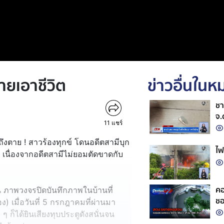
ายเอาชีวิต
ข่าวอื่นใน
ชา
จ.
11
แชร์
ถึงตาย ! สาวร้องทุกข์ โดนอดีตสามีบุก
ไฟ
ก เนื่องจากอดีตสามีไม่ยอมตัดขาดกับ
คอ
กัน ภาพวงจรปิดบันทึกภาพในบ้านที่
ชอ
) เมื่อวันที่ 5 กรกฎาคมที่ผ่านมา
 ๆ ก็ได้ยินเสียงทุบประตูดังสนั่นจน