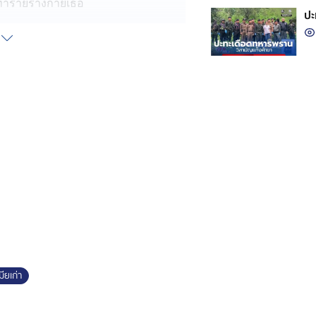
ทำร้ายร่างกายเธอ
ปะ
บาดแผลเต็มร่างกายของผู้เสียหาย เล่า
นดีมานานแล้ว หลังเธอขอเลิกราตั้งแต่
าไม่เคยเลิกกับคนเก่า ! และยังมีปัญหา
คบหากันมา 4 ปี ที่ผ่านมาพยายามแจ้ง
็น กต.ตร. ใช้อำนาจสั่งลบหลักฐาน
นว่า อดีตสามีมาป้วนเปี้ยนอยู่นานแล้ว
ธอ พูดกับคนในครอบครัวเธอว่า "เรื่อง
กเธอขึ้นรถยนต์ไป พร้อมถามว่า "เราจะ
้ายเธอซ้ำจนแม่ของอดีตสามีออกมาเจอ
ี่ผ่านมาอดีตสามีคอยตามราวี และสร้าง
ติดเธอไปทุกที่เหมือนเงา ทำเธอ
ามเปลี่ยนเบอร์หนี อดีตสามีก็หามา
ียเก่า