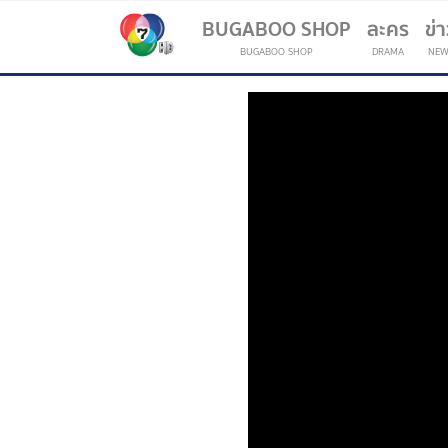
BUGABOO SHOP
ละคร
ข่
BUGABOO SHOP
DRAMA
NEW