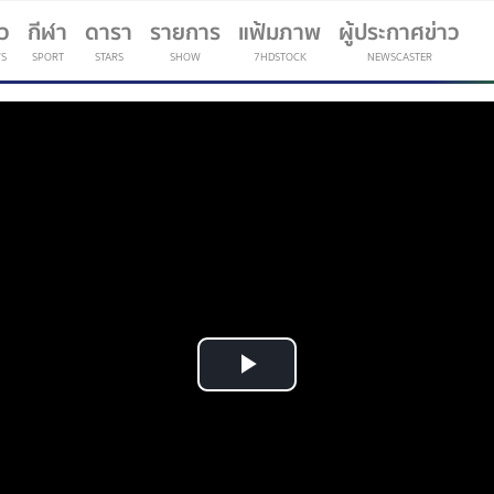
าว
กีฬา
ดารา
รายการ
แฟ้มภาพ
ผู้ประกาศข่าว
S
SPORT
STARS
SHOW
7HDSTOCK
NEWSCASTER
(current)
Play
Video