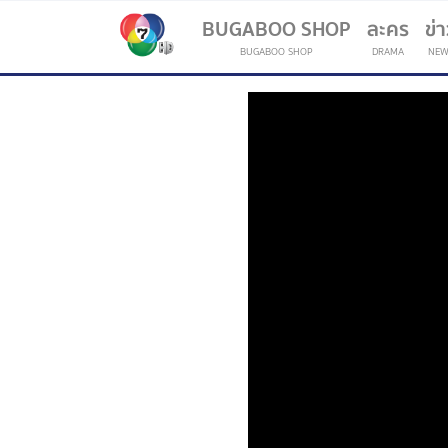
BUGABOO SHOP
ละคร
ข่
BUGABOO SHOP
DRAMA
NEW