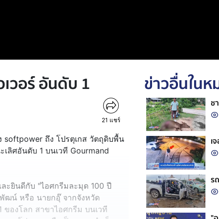
เวอร์ อันดับ 1
ข่าวอื่นใน
ชา
21
แชร์
ง softpower ถึง โปรตุเกส วัตถุดิบพื้น
เจ
นะเลิศอันดับ 1 บนเวที Gourmand
รถ
ละยินดีกับ "ไอศกรีมละมุด 100 ปี
ัฒน์ หรือ นายกอุ๊ จากจังหวัด
 1 ของโลก สาขาไอศกรีม บนเวที
"อ