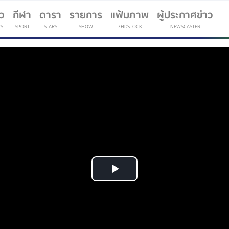
าว
กีฬา
ดารา
รายการ
แฟ้มภาพ
ผู้ประกาศข่าว
S
SPORT
STARS
SHOW
7HDSTOCK
NEWSCASTER
(current)
Play
Video