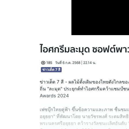
ไอศกรีมละมุด ซอฟต์พาว
185
วันที่ 6 ก.ค. 2568 | 22.14 น.
ข่าวเด็ด 7 สี
ข่าวเด็ด 7 สี - ผลไม้ดั้งเดิมของไทยดังไกลขอ
ถิ่น "ละมุด" ประยุกต์ทำไอศกรีมคว้าแชมป์ช
Awards 2024
เฟซบุ๊กไทยคู่ฟ้า ขึ้นข้อความและภาพ ชื่นชมแ
อยุธยา" ที่พัฒนาโดย นายวัชรพงศ์ ระดมสิทธิพ
พระนครศรีอยุธยา คว้ารางวัลชนะเลิศอันดับ