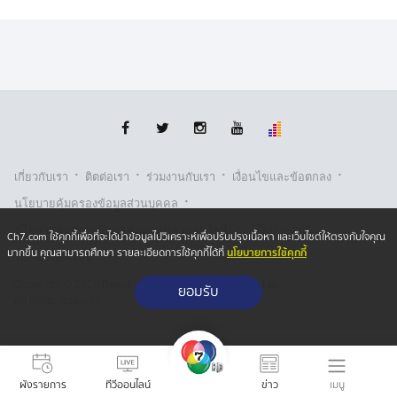
·
·
·
·
เกี่ยวกับเรา
ติตต่อเรา
ร่วมงานกับเรา
เงื่อนไขและข้อตกลง
·
นโยบายคุ้มครองข้อมูลส่วนบุคคล
·
·
นโยบายคุ้มครองข้อมูลส่วนบุคคล (ออนไลน์)
นโยบายคุกกี้
Ch7.com ใช้คุกกี้เพื่อที่จะได้นำข้อมูลไปวิเคราะห์เพื่อปรับปรุงเนื้อหา และเว็บไซต์ให้ตรงกับใจคุณ
นโยบายการใช้คุกกี้
มากขึ้น คุณสามารถศึกษา รายละเอียดการใช้คุกกี้ได้ที่
รับเรื่องร้องเรียน
Copyright © 2026 Bangkok Broadcasting & T.V. Co.,Ltd.
ยอมรับ
All rights reserved
เมนู
ผังรายการ
ทีวีออนไลน์
ข่าว