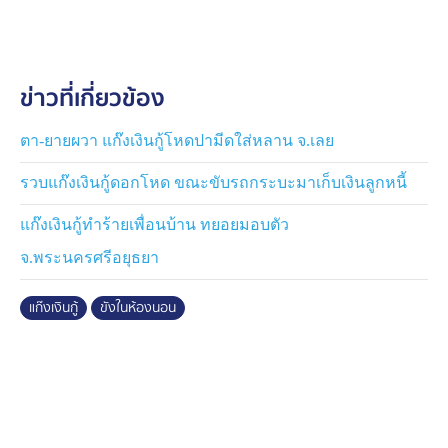
แต่เนื่องจากเธอไม่มีเงินผ่อนชำระตามกำหนด จึงถูกข่มขู่
หนักขึ้น กระทั่งในช่วงเช้ามืด กลุ่มดังกล่าวส่งลูกน้องกลับมา
ข่าวที่เกี่ยวข้อง
อีกครั้ง พร้อมกับนำกาวไปหยอดใส่รูกุญแจประตูห้อง จนไม่
สามารถออกจากห้องได้ เธอจึงตัดสินใจโทรตามช่างกุญแจ
มาเปลี่ยน และเดินทางเข้าแจ้งความกับตำรวจทันที
ตา-ยายผวา แก๊งเงินกู้โหดปามีดใส่หลาน จ.เลย
รวบแก๊งเงินกู้ดอกโหด ขณะขับรถกระบะมาเก็บเงินลูกหนี้
ด้าน พนักงานสอบสวน สภ.เมืองพัทยา ได้รับเรื่องไว้แล้ว
พร้อมประสานชุดสืบสวนลงพื้นที่ตรวจสอบกล้องวงจรปิดใน
แก๊งเงินกู้ทำร้ายเพื่อนบ้าน ทยอยมอบตัว
บริเวณโดยรอบ เพื่อหาเบาะแสผู้ก่อเหตุ รวมถึงติดตามตัว
จ.พระนครศรีอยุธยา
กลุ่มนายทุนเงินกู้โหดรายนี้มาดำเนินคดีตามกฎหมาย
แก๊งเงินกู้
ขังในห้องนอน