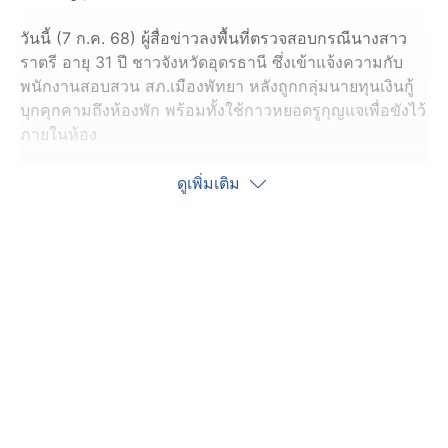
วันนี้ (7 ก.ค. 68) ผู้สื่อข่าวลงพื้นที่ตรวจสอบกรณีนางสาว
ราตรี อายุ 31 ปี ชาวจังหวัดอุดรธานี ซึ่งเข้าแจ้งความกับ
พนักงานสอบสวน สภ.เมืองพัทยา หลังถูกกลุ่มนายทุนเงินกู้
บุกคุกคามถึงห้องพัก พร้อมทั้งใช้กาวหยอดรูกุญแจเพื่อขังไว้
ภายในห้อง
เหตุเกิดภายในอาคารพาณิชย์สูง 4 ชั้น ในซอยกรมที่ดิน ซึ่ง
ดูเพิ่มเติม
เป็นที่พักของกลุ่มพนักงานสถานบริการในพื้นที่เมืองพัทยา
โดยนางสาวราตรี ได้พาผู้สื่อข่าวลงพื้นที่ชี้จุดเกิดเหตุ พร้อม
แสดงร่องรอยบริเวณรูกุญแจประตูที่ถูกหยอดกาว จนไม่
สามารถเปิดออกได้ และต้องเสียค่าใช้จ่ายเรียกช่างกุญแจมา
เปลี่ยนถึง 600 บาท
นางสาวราตรี เปิดเผยว่า ก่อนเกิดเหตุในช่วงกลางดึกที่ผ่าน
มา มีชายคนหนึ่งซึ่งเป็นลูกน้องของกลุ่มเงินกู้ เดินทางมาที่
ห้องพัก เคาะประตูเรียกและพูดคุยกับเธอถึงในห้อง เป็นครั้ง
ที่ 3 แล้ว โดยยังมีการโทรศัพท์และส่งข้อความข่มขู่ผ่าน
แอปพลิเคชัน LINE ให้เร่งหาเงินมาชำระหนี้