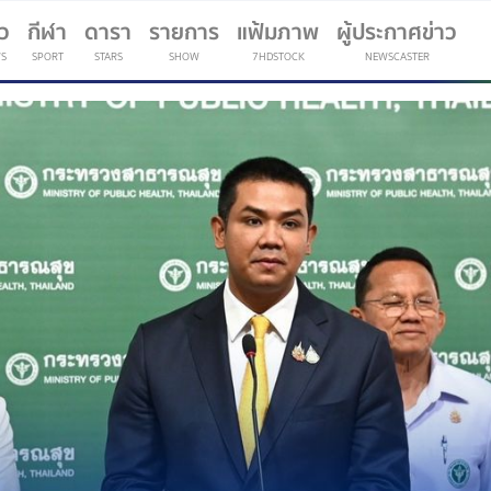
าว
กีฬา
ดารา
รายการ
แฟ้มภาพ
ผู้ประกาศข่าว
S
SPORT
STARS
SHOW
7HDSTOCK
NEWSCASTER
(current)