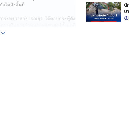
นั
ังไม่ถึงสิ้นปี
บา
รกระทรวงสาธารณสุข ได้ตอบกระทู้ดัง
รการในการกำหนดยุทธศาสตร์ตั้งแต่ปี
าย-ลดตีตรา ลดการติดเชื้อ HIV ราย
เสียชีวิตเนื่องจากโรคเอดส์เหลือไม่
ด้ติดเชื้อในปีนี้ แต่เป็นการติดใน
พิ่มขึ้น
ู้ติดเชื้อรายใหม่เพิ่มขึ้น เป็น
า ควรมีการแจกถุงยางอนามัยในสถาน
ด้ดำเนินการเรื่องนี้ร่วมกับสถาบัน
ปจะเดินหน้าแจกถุงยางอนามัย พร้อม
่ถูกต้องป้องกันการติดเชื้อ HIV
ึ้น เช่น MOU ร่วมกับกระทรวง
เรียน หรือร่วมกับบริษัทเอกชนต่าง ๆ
ที่มีการติดเชื้อ HIV มากที่สุด เป็น
รุงเทพมหานคร ชลบุรี ขอนแก่น