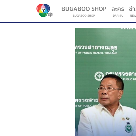
BUGABOO SHOP
ละคร
ข่
BUGABOO SHOP
DRAMA
NEW