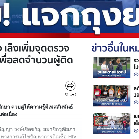
 เล็งเพิ่มจุดตรวจ
ข่าวอื่นใน
เพื่อลดจำนวนผู้ติด
รว
ไม
สก
19
51
แชร์
จั
ษา ควบคู่ให้ความรู้มีเพศสัมพันธ์
ต่อเนื่อง
เขมร
เล
ริญญา วงษ์เชิดขวัญ สมาชิกวุฒิสภา
กั
วทางการแก้ไขปัญหาการติดเชื้อ HIV