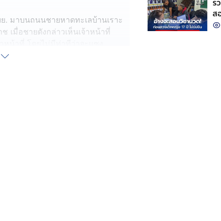
รว
สอ
ถจยย. มาบนถนนชายหาดทะเลบ้านเราะ
ข่
 เมื่อชายดังกล่าวเห็นเจ้าหน้าที่
าหน้าที่ โดยไม่มีท่าทีว่าจะแซง
รวจค้น ทำเอาชายต้องสงสัยคนดังกล่าว
อซ์ 1 ถุง น้ำหนัก 0.24 กรัม และ
าทราบชื่อนายจิรพงศ์ อายุ 25 ปี
 ซื้อมาเพื่อเสพ จึงคุมตัวส่ง
มกฎหมายต่อไป