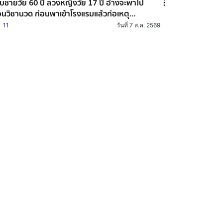
บชายวัย 60 ปี ลวงหญิงวัย 17 ปี อ้างจะพาไป
นวิชานวด ก่อนพาเข้าโรงแรมแล้วก่อเหตุ
มขืน
11
วันที่ 7 ส.ค. 2569