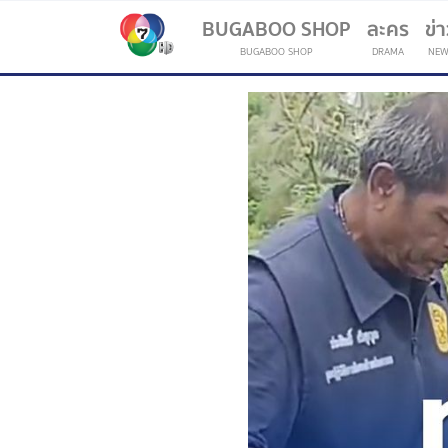
BUGABOO SHOP
ละคร
ข่
BUGABOO SHOP
DRAMA
NEW