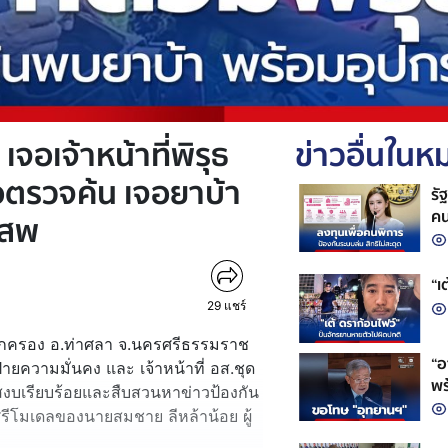
 เจอเจ้าหน้าที่พิรุธ
ข่าวอื่นใน
ขอตรวจค้น เจอยาบ้า
รั
คน
เสพ
“เ
29
แชร์
่ายปกครอง อ.ท่าศลา จ.นครศรีธรรมราช
“อ
่ายความมั่นคง และ เจ้าหน้าที่ อส.ชุด
พร
มสงบเรียบร้อยและสืบสวนหาข่าวป้องกัน
ก
โมเดลของนายสมชาย ลีหล้าน้อย ผู้