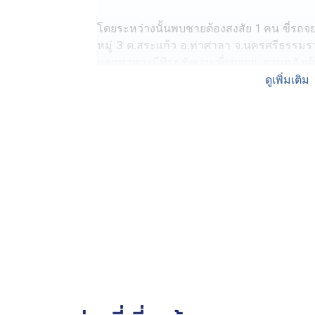
โดยระหว่างนั้นพบชายต้องสงสัย 1 คน ขี่ร
หมู่ 3 ต.สระแก้ว อ.ท่าศาลา จ.นครศรีธรรมราช
ออกท่าทางมีพิรุธชัดเจน ขี่รถจยย. ตามหลังเจ้
สุดท้ายเจ้าหน้าที่จึงหยุดรถและแสดงตัวขอต
ดูเพิ่มเติม
ถึงกับหน้าซีด เสียงสั่นเครือ
ทั้งนี้ผลการตรวจค้นในตัวพบยาบ้า 4 เม็ด ยาไ
อุปกรณ์การเสพ จึงจับกุมและสอบสวนผู้ต้องห
ให้การรับสารภาพว่ายาเสพติดทั้งหมดเป็นของตน
พนักงานสอบสวน สภ.ท่าศาลา ดำเนินคดีตา