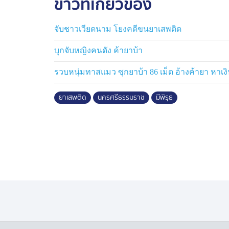
ข่าวที่เกี่ยวข้อง
จับชาวเวียดนาม โยงคดีขนยาเสพติด
บุกจับหญิงคนดัง ค้ายาบ้า
รวบหนุ่มทาสแมว ซุกยาบ้า 86 เม็ด อ้างค้ายา หาเ
ยาเสพติด
นครศรีธรรมราช
มีพิรุธ