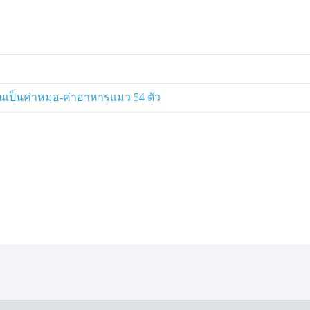
งินเป็นค่าหมอ-ค่าอาหารแมว 54 ตัว