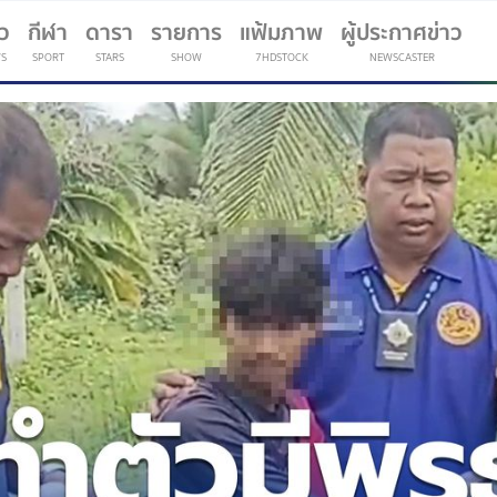
าว
กีฬา
ดารา
รายการ
แฟ้มภาพ
ผู้ประกาศข่าว
S
SPORT
STARS
SHOW
7HDSTOCK
NEWSCASTER
(current)