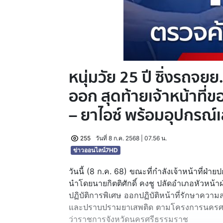
หนุ่มวัย 25 ปี ซิ่งรถจยย.
ออก สุดท้ายเจ้าหน้าที่
– ยาไอซ์ พร้อมอุปกรณ์
255
วันที่ 8 ก.ค. 2568 | 07.56 น.
ข่าวออนไลน์7HD
วันนี้ (8 ก.ค. 68) ขณะที่กำลังเจ้าหน้าที่ฝ
นำโดยนายกิตติศักดิ์ คงชู ปลัดอำเภอหัวหน้าฝ
ปฏิบัติการพิเศษ ออกปฏิบัติหน้าที่รักษาควา
และปราบปรามยาเสพติด ตามโครงการนครศรี
ว่าราชการจังหวัดนครศรีธรรมราช