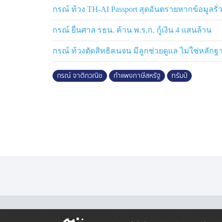
การลงทุนจากต่างประเทศก็ลดลง ประเด็นเรื่
กรณ์ ท้วง TH-AI Passport สุดอันตรายหากข้อมูลรั
จังหวะนี้เราจะมีเลือกผู้ว่าแบงก์ชาติท่านใหม่
ใหม่จะมีผลต่อความเชื่อมั่นมาก” นายกรณ์ ระ
กรณ์ ยื่นศาล รธน. ค้าน พ.ร.ก. กู้เงิน 4 แสนล้าน
กรณ์ ท้วงตัดสิทธิคนจน มีลูกช่วยดูแล ไม่ใช่หลัก
กรณ์ จาติกวณิช
กำแพงภาษีสหรัฐ
ทรัมป์
·
·
·
·
เกี่ยวกับเรา
ติตต่อเรา
ร่วมงานกับเรา
เงื่อนไขและข้อตกลง
นโยบายคุ้ม