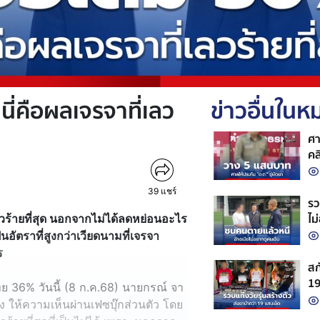
นี่คือผลเจรจาที่เลว
ข่าวอื่นใน
ศา
คล
39
แชร์
รว
ไม
ลวร้ายที่สุด นอกจากไม่ได้ลดหย่อนอะไร
็นอัตราที่สูงกว่าเวียดนามที่เจรจา
ไร
สก
19
ย 36% วันนี้ (8 ก.ค.68) นายกรณ์ จา
จั
 ให้ความเห็นผ่านเฟซบุ๊กส่วนตัว โดย