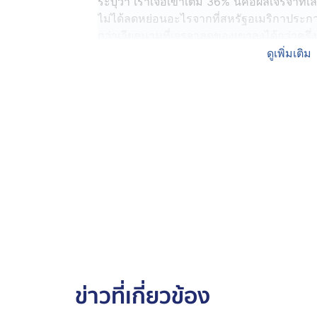
ระบุว่า เราเจอเข้าเต็ม 36% นี่คือผลเจรจาที่เ
ไม่ได้ลดหย่อนอะไรจากที่สหรัฐอเมริกาประกาศไว
กว่าเวียดนามที่เจรจาลดของเขาลงได้กว่าครึ่ง
ดูเพิ่มเติม
“สหรัฐอเมริกาแจ้งมาว่า หากในอนาคตเราลดภา
กับเราลงตาม การเจรจากับ “ทรัมป์” เป็นเรื่อง
เป็นทุนเดิม และในขณะที่รัฐบาลเราหา win-
นานแล้ว ถึงเวลาเขา win คนเดียวบ้างเพื่อเป
นายกรณ์ ระบุ
นายกรณ์ ระบุด้วยว่า ที่เวียดนามกล้าลดภาษี
ได้ และพร้อมแข่งขัน มากกว่าเราในทุกภาค
ผ่านมา เรายังพยายามปกป้องใครอยู่บ้าง? คุ้ม
ออก และการสูญเสียรายได้ของประเทศ?
“ที่สำคัญคือรัฐบาลได้เตรียมแผนรองรับสถาน
ควรทบทวนการพิจารณางบประมาณปี 69 ทั้งหม
ข่าวที่เกี่ยวข้อง
จ่าย หากรัฐบาลยังทำทุกอย่างเหมือนเดิมคนไ
ควรระวังผลต่อดุลบัญชีเดินสะพัดของประเทศ ห