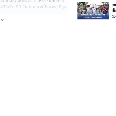
ลวร้ายที่สุดที่เป็นไปได้ เพราะนอกจาก
เขมร
้เมื่อ 90 วันก่อน แต่เป็นอัตราที่สูง
เล
กั
ษีที่คิดเขาลง เขาก็จะปรับภาษีที่คิด
ที่ยากมาก อเมริกาถือไพ่เหนือกว่าเรา
win เขาเองมองว่าเราเอาเปรียบเขามา
็นการชดเชย – ทีมเราอ่านเกมนี้ไม่ขาด”
นำเข้าเหลือ 0% เป็นเพราะเขาแข่งขัน
อุตสาหกรรม คำถามคือในการเจรจาที่
หรือไม่กับความเดือดร้อนของผู้ส่ง
การณ์นี้อย่างไร อันดับแรก รัฐบาล
ด ทั้งแหล่งรายได้ และทั้งการใช้
ทยจะเดือดร้อนหนักมาก อันดับที่สอง
ากเราเริ่มขาดดุลต่อเนื่อง ในขณะที่