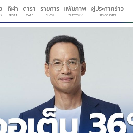
าว
กีฬา
ดารา
รายการ
แฟ้มภาพ
ผู้ประกาศข่าว
S
SPORT
STARS
SHOW
7HDSTOCK
NEWSCASTER
(current)