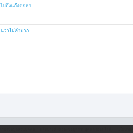
องเสถียรภาพจะเริ่มมีความสำคัญ ใน
่วไปถึงแก๊งคอลฯ
พอดี วิสัยทัศน์และทัศนคติของผู้ว่าท่าน
บุ
ฐานว่าไม่ลำบาก
·
·
ครองข้อมูลส่วนบุคคล
นโยบายคุ้มครองข้อมูลส่วนบุคคล (ออนไลน์)
นโยบายคุ