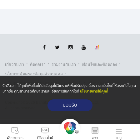
·
·
·
·
เกี่ยวกับเรา
ติตต่อเรา
ร่วมงานกับเรา
เงื่อนไขและข้อตกลง
·
นโยบายคุ้มครองข้อมูลส่วนบุคคล
·
·
นโยบายคุ้มครองข้อมูลส่วนบุคคล (ออนไลน์)
นโยบายคุกกี้
Ch7.com ใช้คุกกี้เพื่อที่จะได้นำข้อมูลไปวิเคราะห์เพื่อปรับปรุงเนื้อหา และเว็บไซต์ให้ตรงกับใจคุณ
นโยบายการใช้คุกกี้
มากขึ้น คุณสามารถศึกษา รายละเอียดการใช้คุกกี้ได้ที่
รับเรื่องร้องเรียน
Copyright © 2026 Bangkok Broadcasting & T.V. Co.,Ltd.
ยอมรับ
All rights reserved
เมนู
ผังรายการ
ทีวีออนไลน์
ข่าว