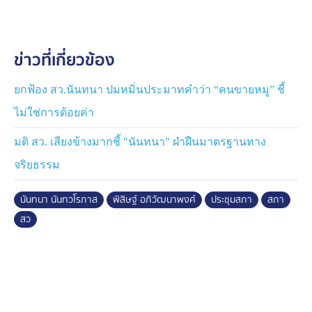
สุดท้ายวิวาทะดังกล่าวได้จบลง หลังจากที่นายมงคลฯ ได้
วินิจฉัย ก่อนที่จะมีการเข้าสู่วาระการประชุมลับ
ข่าวที่เกี่ยวข้อง
และมีรายงานว่าที่ประชุมฯ ได้โหวตเลือก 5 คณะกรรมการ
ติดตามฯ ของ กสทช. หรือ "ซูเปอร์บอร์ด กสทช." เรียบร้อย
ยกฟ้อง สว.นันทนา ปมหมิ่นประมาทคำว่า “คนขายหมู” ชี้
แล้ว โดยพบว่า 3 ใน 5 เป็น "ลูกหม้อ กสทช."
ไม่ใช่การด้อยค่า
มติ สว. เสียงข้างมากชี้ "นันทนา" ฝ่าฝืนมาตรฐานทาง
จริยธรรม
นันทนา นันทวโรภาส
พิสิษฐ์ อภิวัฒนาพงศ์
ประชุมสภา
สภา
สว