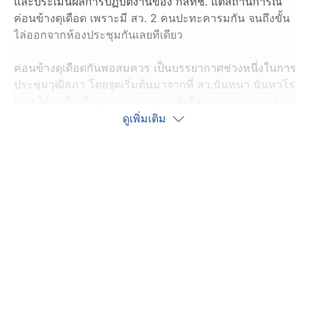
และประเมินผลการปฏิบัติงานของ กสทช. แต่สถานการณ์
ค่อนข้างดุเดือด เพราะมี สว. 2 คนปะทะคารมกัน จนถึงขั้น
ไล่ออกจากห้องประชุมกันเลยทีเดียว
ค่อนข้างดุเดือดกันพอสมควร เป็นบรรยากาศช่วงหนึ่งในการ
ประชุมวุฒิสภา โดยจุดเริ่มต้นมาจากที่ สว.นันทนา นันทวโร
ภาส ได้หารือเพื่อขอชะลอการลงมติเลือกคณะกรรมการ
ติดตามประเมินผลของ กสทช. เพราะเป็นตำแหน่งสำคัญ
ดูเพิ่มเติม
อีกทั้งก่อนหน้านี้ สว. เกินครึ่งสภาฯ ถูกแจ้งข้อหาในเรื่อง
ที่มามิชอบแล้ว เหตุใดจึงกระเหี้ยนกระหือรือจะลงมติให้ได้
ดังนั้นควรรอให้กลุ่ม สว. แก้ข้อหาของตัวเองก่อน จากนั้นจึง
ค่อยมาโหวตก็ได้
หลังจากนั้น สว.พิสิษฐ์ อภิวัฒนาพงศ์ ได้ลุกขึ้นแย้งว่า
ประเด็นนี้เคยลงมติไปแล้ว และมองว่าเป็นการอภิปราย
ซ้ำซาก เพราะวันดังกล่าว สว.นันทนา นันทวโรภาส ไม่ได้
เข้าร่วม จึงแนะนำให้ออกจากห้อง เพราะจะต้องมีการลงมติ
กัน