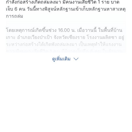
กำลังก่อสร้างเกิดถล่มลงมา มีคนงานเสียชีวิต 1 ราย บาด
เจ็บ 6 คน วันนี้ทางพิสูจน์หลักฐานเข้าเก็บหลักฐานหาสาเหตุ
การถล่ม
โดยเหตุการณ์เกิดขึ้นช่วง 16.00 น. เมื่อวานนี้ ในพื้นที่บ้าน
เกาะ อำเภอเวียงป่าเป้า จังหวัดเชียงราย โรงงานผลิตชา อยู่
ระหว่างก่อสร้างได้เกิดพังถล่มลงมา เป็นเหตุทำให้แรงงาน
ชาวเมียนมา เสียชีวิต 1 คน มีผู้บาดเจ็บอีก 6 คน ในจำนวน
นั้นเป็นชาวไทย 2 คน
ดูเพิ่มเติม
เจ้าหน้าที่ได้ส่งไปรักษาที่โรงพยาบาลเวียงป่าเป้า คนงานที่
อยู่ในเหตุการณ์ ให้ข้อมูลว่าได้ยินเสียงดังที่โครงสร้างเหล็ก
2 ครั้ง จากนั้นก็พังถล่ม
นายอำเภอเวียงป่าเป้า ระบุว่า ที่เกิดเหตุเป็นการปรับปรุง รี
โนเวทอาคารของเดิม เจ้าของโรงงาน ยืนยันมีการขอ
อนุญาตและมีวิศวกรควบคุมงาน ส่วนสาเหตุเบื้องต้นเชื่อว่า
มาจากโครงสร้างอาคารขนาดใหญ่ จะมีการตรวจสอบอีก
ครั้งว่าเป็นไปตามมาตรฐานหรือไม่