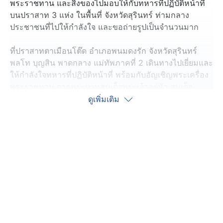
พระราชทาน และสิ่งของไปมอบให้กับทหารที่ปฏิบัติหน้าที่
บนปราสาท 3 แห่ง ในพื้นที่ จังหวัดสุรินทร์ ท่ามกลาง
ประชาชนที่ไปให้กำลังใจ และขอถ่ายรูปเป็นจำนวนมาก
ที่ปราสาทตาเมือนโต๊ด อำเภอพนมดงรัก จังหวัดสุรินทร์
พลโท บุญสิน พาดกลาง แม่ทัพภาคที่ 2 เดินทางไปเยี่ยมและ
ให้กำลังใจทหารที่ปฏิบัติหน้าที่ พร้อมกับอัญเชิญพระเครื่อง
พระราชทาน จากพระบาทสมเด็จพระเจ้าอยู่หัว สมเด็จ
พระนางเจ้า ฯ พระบรมราชินี และสมเด็จพระกนิษฐาธิราช
ดูเพิ่มเติม
เจ้า กรมสมเด็จพระเทพรัตนราชสุดา ฯ สยามบรมราชกุมารี
ไปมอบให้กับทหาร ก่อนจะประกอบพิธีสวมพระเศียรแหลม
หรือ แหลมยอด บนเศียรพระพุทธรูปหล่อปางสะดุ้งมาร ที่
ประชาชนมอบให้กับแม่ทัพภาคที่ 2 เพื่อนำมาประดิษฐานให้
ประชาชนและนักท่องเที่ยว ได้กราบไหว้สักการะ
พลโทบุญสิน ยังกล่าวกับกำลังพลว่า เชื่อมั่นในการทำหน้าที่
ได้ดี แต่ขอให้กำลังพลไม่ประมาท
วันนี้ต้องบอกว่า ไปทางไหนก็มีแต่ประชาชนขอถ่ายรูปด้วย