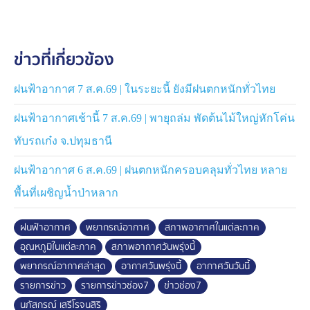
ปราจีนบุรี ระยอง จันทบุรี และตราด ทะเลบริเวณที่มีฝนฟ้า
คะนองคลื่นสูงมากกว่า 2 เมตร
ข่าวที่เกี่ยวข้อง
ภาคใต้ ฝนตก 40-70% ของพื้นที่ ฝนตกหนักที่ สุราษฎร์ธานี
นครศรีธรรมราช ระนอง พังงา ภูเก็ต กระบี่ ตรัง และสตูล
ทะเลทั้ง 2 ฝั่ง บริเวณที่มีฝนฟ้าคะนองคลื่นสูงมากกว่า 3
ฝนฟ้าอากาศ 7 ส.ค.69 | ในระยะนี้ ยังมีฝนตกหนักทั่วไทย
เมตร
ฝนฟ้าอากาศเช้านี้ 7 ส.ค.69 | พายุถล่ม พัดต้นไม้ใหญ่หักโค่น
กรุงเทพและปริมณฑล ฝนตก 40% ของพื้นที่
ทับรถเก๋ง จ.ปทุมธานี
ฝนฟ้าอากาศ 6 ส.ค.69 | ฝนตกหนักครอบคลุมทั่วไทย หลาย
#ฝนฟ้าอากาศ #พยากรณ์อากาศ #ปุ๊กนภัสกรณ์
พื้นที่เผชิญน้ำป่าหลาก
ฝนฟ้าอากาศ
พยากรณ์อากาศ
สภาพอากาศในแต่ละภาค
อุณหภูมิในแต่ละภาค
สภาพอากาศวันพรุ่งนี้
พยากรณ์อากาศล่าสุด
อากาศวันพรุ่งนี้
อากาศวันวันนี้
รายการข่าว
รายการข่าวช่อง7
ข่าวช่อง7
นภัสกรณ์ เสรีโรจนสิริ