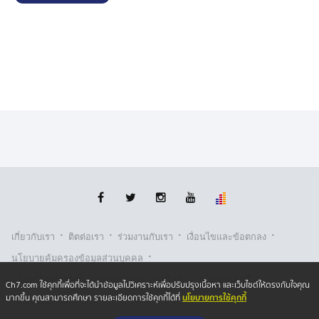
·
·
·
·
เกี่ยวกับเรา
ติตต่อเรา
ร่วมงานกับเรา
เงื่อนไขและข้อตกลง
·
นโยบายคุ้มครองข้อมูลส่วนบุคคล
·
·
นโยบายคุ้มครองข้อมูลส่วนบุคคล (ออนไลน์)
นโยบายคุกกี้
Ch7.com ใช้คุกกี้เพื่อที่จะได้นำข้อมูลไปวิเคราะห์เพื่อปรับปรุงเนื้อหา และเว็บไซต์ให้ตรงกับใจคุณ
นโยบายการใช้คุกกี้
มากขึ้น คุณสามารถศึกษา รายละเอียดการใช้คุกกี้ได้ที่
รับเรื่องร้องเรียน