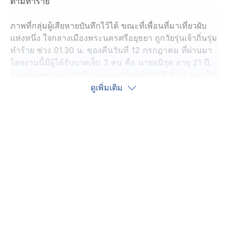
ตามทำร้าย
ภาพที่กลุ่มผู้เสียหายบันทึกไว้ได้ ขณะที่เพื่อนที่มาเที่ยวผับ
แห่งหนึ่ง ใจกลางเมืองพระนครศรีอยุธยา ถูกวัยรุ่นเจ้าถิ่นรุ่ม
ทำร้าย ช่วง 01.30 น. ของคืนวันที่ 12 กรกฎาคม ที่ผ่านมา
โดยงานนี้มีผู้ได้รับบาดเจ็บ 3 คน คือ นายอนิรุต อายุ 21 ปี,
นายสรยุทธ อายุ 20 ปี และ นายณัฐวุฒิ 22 ปี ทั้ง 3 คน เป็น
พี่น้องคลานตามกันมา ทั้งหมดได้รับบาดเจ็บจากการถูก
ดูเพิ่มเติม
ทำร้าย มีหนึ่งคนอาการสาหัสต้องนอนรักษาตัวที่โรง
พยาบาล และมีช่วงหนึ่งที่กลุ่มผู้ก่อเหตุ เดินมาหาคนที่ถ่าย
คลิปวิดีโอ พร้อมกับข่มขู่ให้ลบคลิป แต่ฝั่งคนถ่ายคลิปฯ ไม่
ยอม และคลิปวิดีโอก็ตัดไป
ผู้เสียหาย เล่าว่า 3 พี่น้องที่บาดเจ็บชวนกันไปเที่ยวผับใน
เมืองกับเพื่อนรวม 5 คน ช่วง 21.00 น. เข้าไปก็สนุกสนาน
ตามประสาคนเที่ยวผับ
โดยกลุ่มผู้เสียหาย ได้โต๊ะกลางร้าน ส่วนกลุ่มผู้ก่อเหตุอยู่โต๊ะ
หน้าห้องน้ำ จังหวะมีเรื่องคือ กลุ่มผู้เสียหายเดินไปเข้า