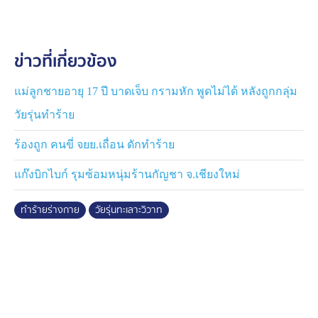
ห้องน้ำ กลุ่มผู้ก่อเหตุก็มองหน้า ฝั่งผู้เสียหายมองหน้ากลับ
แต่ก็ต่างคนต่างดื่ม จนออกจากร้านตอน 01.30 น. แต่ฝั่งผู้ก่อ
เหตุเดินมาหาพร้อมกับการ์ดของร้าน เพื่อจะมาเคลียร์ แต่จู่
ข่าวที่เกี่ยวข้อง
ๆ กลุ่มผู้ก่อเหตุก็เปิดฉากโจมตีด้วยแม้ไม้มวยไทย กลุ่ม
ตนเองตั้งตัวไม่ติด จึงเสียท่าร่วงกันเป็นแถว ยืนยันไม่เคยรู้จัก
กับผู้ก่อเหตุมาก่อน รู้แค่ว่าเป็นวัยรุ่นเจ้าถิ่น
แม่ลูกชายอายุ 17 ปี บาดเจ็บ กรามหัก พูดไม่ได้ หลังถูกกลุ่ม
วัยรุ่นทำร้าย
ตอนนี้ฝั่งครอบครัวของผู้บาดเจ็บ ได้ไปแจ้งความที่
สภ.พระนครศรีอยุธยา แล้ว ยืนยันว่าจะเอาเรื่องกับกลุ่มผู้ก่อ
ร้องถูก คนขี่ จยย.เถื่อน ดักทำร้าย
เหตุให้ถึงที่สุด
แก๊งบิกไบก์ รุมซ้อมหนุ่มร้านกัญชา จ.เชียงใหม่
ทำร้ายร่างกาย
วัยรุ่นทะเลาะวิวาท