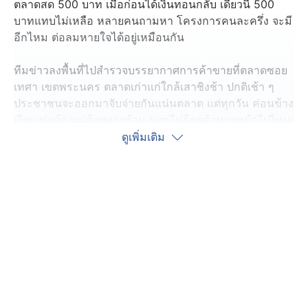
ตลาดสด 500 บาท เมื่อก่อนได้เงินทอนกลับ เดี๋ยวนี้ 500
บาทแทบไม่เหลือ หลายคนถามหา โครงการคนละครึ่ง จะมี
อีกไหม ต่อลมหายใจได้อยู่เหมือนกัน
ทีมข่าวลงพื้นที่ไปสำรวจบรรยากาศการค้าขายที่ตลาดซอย
เทศา เขตพระนคร ตลาดเก่าแก่ใกล้เสาชิงช้า ปกติเช้า ๆ
ประชาชนจะออกมาจับจ่ายกันแน่นตลาด แต่ทุกวัน ค่อนข้าง
เงียบ พ่อค้า แม่ค้าหลายร้าน บอกไม่รู้ลูกค้าหายหน้าไปไหน
กัน หมด "นี่มันหนัก พอ ๆ กับช่วงโควิด19 ระบาดเหมือนกัน
ดูเพิ่มเติม
นะ"
ส่วนบรรดาผู้ออกมาจับจ่าย บอกเมื่อก่อนถือเงินมา 500 บาท
จะได้ของกลับมือติดบ้านไปเยอะแยะ ซื้อกับข้าวได้หลายมื้อ
เดี๋ยวนี้ 500 บาท แทบไม่พอ หลายคนถามหาจะมีอีกไหม
โครงการคนละครึ่ง
หลายคนอยากเห็นเศรษฐกิจกลับมาดี แต่ไม่รู้จะฝากความ
หวังไว้กับใครได้ แถมเงิน 10,000 บาท ที่รัฐบาลจะแจก บาง
กลุ่มรอจนหมดหวัง