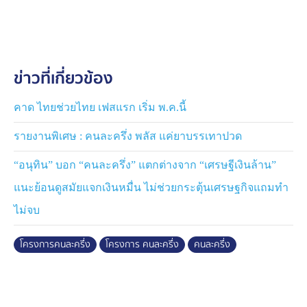
ข่าวที่เกี่ยวข้อง
คาด ไทยช่วยไทย เฟสแรก เริ่ม พ.ค.นี้
รายงานพิเศษ : คนละครึ่ง พลัส แค่ยาบรรเทาปวด
“อนุทิน” บอก “คนละครึ่ง” แตกต่างจาก “เศรษฐีเงินล้าน”
แนะย้อนดูสมัยแจกเงินหมื่น ไม่ช่วยกระตุ้นเศรษฐกิจแถมทำ
ไม่จบ
โครงการคนละครึ่ง
โครงการ คนละครึ่ง
คนละครึ่ง