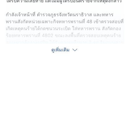
ได้รับความเสียหาย แต่ไม่มีผู้ได้รับอันตรายจากเหตุดังกล่าว
กำลังเจ้าหน้าที่ ตำรวจภูธรจังหวัดนราธิวาส และทหาร
พรานสังกัดหน่วยเฉพาะกิจทหารพรานที่ 48 เข้าตรวจสอบที่
เกิดเหตุคนร้ายได้กดชนวนระเบิด ใส่ทหารพราน สังกัดกอง
ร้อยทหารพรานที่ 4802 ขณะลงพื้นที่ตรวจสอบเหตุคนร้าย
ลอบเผากล้องวงจรปิด ได้รับความเสียหาย 2 จุด ริมถนนสาย
ยานิง-เจาะเกาะ บริเวณบ้านกือรง หมู่ที่ 3 ตำบลจวบ อำเภอ
ดูเพิ่มเติม
เกาะไอร้อง จังหวัดนราธิวาส
พบหลุมที่เกิดจากการระเบิดลึก 50 เซนติเมตร เส้นผ่าน
ศูนย์กลาง 1 เมตร ที่คนร้าย ได้ขุดเจาะผิวถนน นำระเบิด
แสวงเครื่องจากถังก๊าซปิกนิก หนัก 20 กิโลกรัม เข้าไปวาง
ไว้ และลากสายไฟฟ้าเข้าไปในป่า และจุดระเบิดใส่เจ้าหน้าที่
ที่ผ่านมา และยังพบเศษชิ้นส่วนสะเก็ดระเบิดตกกระจายอยู่
ในพื้นที่
จากนั้นเจ้าหน้าที่ได้ไปตรวจสอบบริเวณที่คนร้ายลอบเผา
กล้องวงจรปิด ซึ่งห่างจากจุดที่คนร้ายลอบวางระเบิดไป