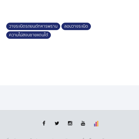
ประมาณ 500 เมตร และจุดที่ 2 ที่ห่างออกไปประมาณ 1
กิโลเมตร
โดยก่อนเกิดเหตุ ตำรวจ สภ.เจาะไอร้อง และทหารพราน
วางระเบิดรถยนต์ทหารพราน
ลอบวางระเบิด
กองร้อยทหารพรานที่ 4802 ได้ใช้รถสองคัน เข้าตรวจสอบ
ความไม่สงบชายแดนใต้
ที่เกิดเหตุเผากล้องวงจรปิด เมื่อมาถึงจุดที่คนร้ายวางระเบิด
คนร้ายที่อยู่ในป่ายางได้จุดชนวนระเบิด ใส่รถทหารพรานที่
ขับผ่าน จนระกระบะได้รับความเสียหาย เคราะห์ดีที่ไม่มีผู้ได้
รับบาดเจ็บ เจ้าหน้าที่ได้เก็บหลักฐานในที่เกิดเหตุ เพื่อนำไป
ตรวจสอบหา DNA ของผู้ก่อเหตุ เพื่อติดตามจับกุมมาดำเนิน
คดีต่อไป