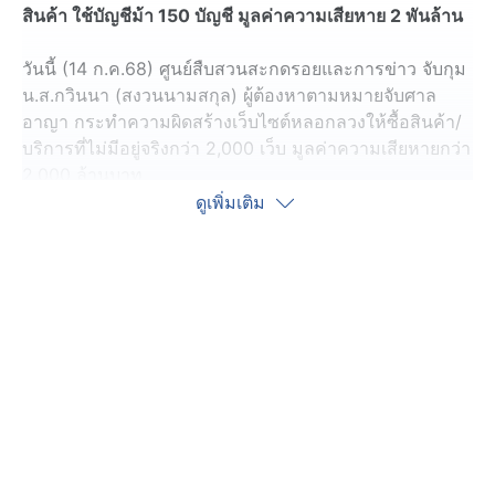
สินค้า ใช้บัญชีม้า 150 บัญชี มูลค่าความเสียหาย 2 พันล้าน
วันนี้ (14 ก.ค.68) ศูนย์สืบสวนสะกดรอยและการข่าว จับกุม
น.ส.กวินนา (สงวนนามสกุล) ผู้ต้องหาตามหมายจับศาล
อาญา กระทำความผิดสร้างเว็บไซต์หลอกลวงให้ซื้อสินค้า/
บริการที่ไม่มีอยู่จริงกว่า 2,000 เว็บ มูลค่าความเสียหายกว่า
2,000 ล้านบาท
ดูเพิ่มเติม
คดีนี้ ดีเอสไอรับเป็นคดีพิเศษที่ 118/2566 ของกองคดี
เทคโนโลยีและสารสนเทศ กรณีแก๊งสแกมเมอร์ข้ามชาติ
สร้างเว็บไซต์หลอกลวงให้ซื้อสินค้า/บริการที่ไม่มีอยู่จริง
โดยนางสาวกวินนา ผู้ต้องหาที่ 16 เป็น 1 ใน 3 ภรรยาคน
ไทย ซึ่งไม่ได้จดทะเบียนสมรสกับนายเดวิด (สงวนนามสกุล)
ตัวการสำคัญระดับหัวหน้าของแสกมเมอร์ สัญชาติ
แคเมอรูนและไนจีเรีย ซึ่งหลบหนีการจับกุม
คนร้ายกลุ่มนี้ใช้ภรรยาไทย ซึ่งรวมถึง “กวินนา” ไปจด
ทะเบียนจัดตั้งบริษัทปลอมจำนวน 29 บริษัท และเปิดบัญชี
ธนาคารม้าบริษัทละ 5 บัญชี รวมเป็นบัญชีธนาคาร