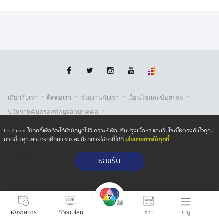
·
·
·
·
เกี่ยวกับเรา
ติตต่อเรา
ร่วมงานกับเรา
เงื่อนไขและข้อตกลง
·
นโยบายคุ้มครองข้อมูลส่วนบุคคล
·
·
นโยบายคุ้มครองข้อมูลส่วนบุคคล (ออนไลน์)
นโยบายคุกกี้
Ch7.com ใช้คุกกี้เพื่อที่จะได้นำข้อมูลไปวิเคราะห์เพื่อปรับปรุงเนื้อหา และเว็บไซต์ให้ตรงกับใจคุณ
นโยบายการใช้คุกกี้
มากขึ้น คุณสามารถศึกษา รายละเอียดการใช้คุกกี้ได้ที่
รับเรื่องร้องเรียน
Copyright © 2026 Bangkok Broadcasting & T.V. Co.,Ltd.
ยอมรับ
All rights reserved
เมนู
ผังรายการ
ทีวีออนไลน์
ข่าว