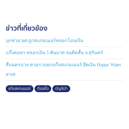
ประมาณ 150 บัญชี
ศาลอาญา อนุมัติหมายจับที่ 3044/2568 ลงวันที่ 26
ข่าวที่เกี่ยวข้อง
พ.ค.68 ฐานความผิด “ร่วมกันมีส่วนร่วมในองค์กร
อาชญากรรมข้ามชาติ ร่วมกันนำเข้าสู่ระบบคอมพิวเตอร์ซึ่ง
ข้อมูลคอมพิวเตอร์อันเป็นเท็จโดยประการที่น่าจะเกิดความ
บุกช่วย นศ.ถูกสแกมเมอร์หลอกโอนเงิน
เสียหายแก่ประชาชนและความมั่นคงในทางเศรษฐกิจของ
แก๊งคอลฯ หลอกเงิน 5 พันบาท จนคิดสั้น จ.สุรินทร์
ประเทศ ร่วมกันฉ้อโกงประชาชนด้วยการแสดงตนเป็นคน
อื่นร่วมกันฟอกเงินและร่วมกันสมคบโดยการตกลงกันตั้งแต่
สืบนครบาล ตามรวบยกแก๊งสแกมเมอร์ ยึดเงิน Happy Water
2 คนขึ้นไป เพื่อกระทำความผิดฐานฟอกเงิน และได้มีการก
ยาเค
ระทำความผิดฐานฟอกเงิน เพราะเหตุที่ได้มีการสมคบกัน
แก๊งสแกมเมอร์
ดีเอสไอ
บัญชีม้า
เจ้าหน้าที่สามารถจับกุมผู้ต้องหาได้ที่บริเวณริมถนนสุริยเดช
บำรุง ตำบลในเมือง จังหวัดร้อยเอ็ด ซึ่งเจ้าพนักงานชุดจับกุม
ได้แจ้งข้อกล่าวหาและสิทธิตามกฎหมายให้ผู้ต้องหารับ
ทราบแล้ว จึงนำตัวผู้ต้องหาส่งพนักงานสอบสวนคดีพิเศษ
ผู้รับผิดชอบดำเนินการตามกฎหมายต่อไป