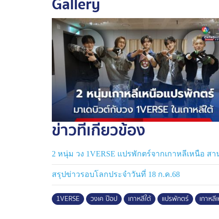
Gallery
หัวใจแตกสลาย เมื่อทราบข่าวการเสียชีวิตของพ
แม่ของเขามาอยู่ในเกาหลีใต้ก่อนหน้านั้นนาน
ข่าวที่เกี่ยวข้อง
2 หนุ่ม วง 1VERSE แปรพักตร์จากเกาหลีเหนือ สา
สรุปข่าวรอบโลกประจำวันที่ 18 ก.ค.68
1VERSE
วงเค ป๊อป
เกาหลีใต้
แปรพักตร์
เกาหลีเ
ส่วน “คิม ซอก” เคยอาศัยอยู่ในเมืองชายแดนใก