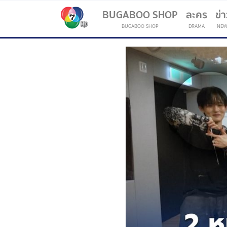
BUGABOO SHOP
ละคร
ข่
BUGABOO SHOP
DRAMA
NEW