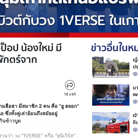
็อป น้องใหม่ มี
ข่าวอื่นใน
พักตร์จาก
ญี
ปร
นา
เพ
18
แชร์
ามฮือฮา มีสมาชิก 2 คน คือ “ยู ฮยอก”
ึ่งทั้งคู่เล่าย้อนถึงสมัยอยู่
เจ
กินข้าวบูด
อิ
านว่า วง "1VERSE" หรือ "ยูนิเวิร์ส"