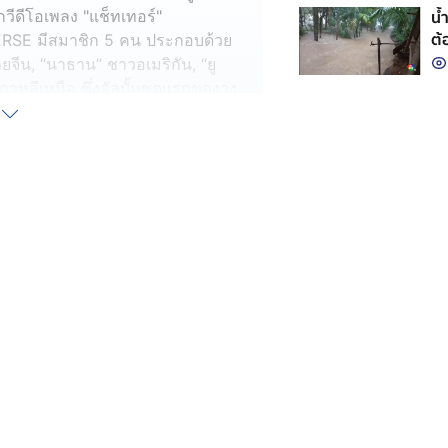
น้
กวีดีโอเพลง "แช็ทเทอร์"
ต
RSE มีสมาชิก 5 คน ประกอบด้วย
สายจีน, “นาธาน” ชาวอเมริกัน, “ยู
าหลีเหนือ ซึ่งอัลบั้มชุดแรกของวง
ากการหลบหนีออกจากประเทศที่กดขี่
แต่ยังเด็ก โดยข้ามไปยังประเทศจีน
นเกาหลีใต้ ตั้งแต่ พ.ศ.2556
กับยาย เมื่อ 5 ปีที่แล้ว
25 ปีเท่ากัน และยอมรับว่า อดีตของพวก
ากให้ทุกคนยอมรับพวกเขาจากผลงานเพลง
บอยแบนด์ที่เป็นผู้แปรพักตร์จาก
นือว่า เขาเริ่มทำงานตั้งแต่อายุ 9
วโหย บางมื้อต้องกินข้าวบูดหรือ
ลือดซิบ จึงต้องคิดถึงการเอาชีวิตรอด
สะท้อนถึงความรู้สึกที่เขารู้สึกที่