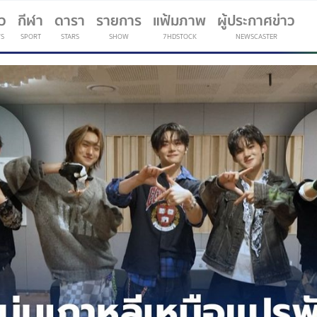
าว
กีฬา
ดารา
รายการ
แฟ้มภาพ
ผู้ประกาศข่าว
S
SPORT
STARS
SHOW
7HDSTOCK
NEWSCASTER
(current)