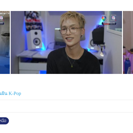
่อที่อาศัยอยู่ในเกาหลีเหนือ ขณะที่
แล้ว
นฝัน K-Pop
หนือ
ล้ประเทศจีน เล่าว่า เขาเริ่มชอบ เค-