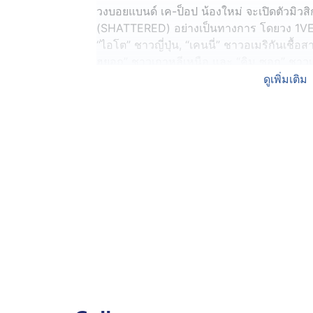
วงบอยแบนด์ เค-ป็อป น้องใหม่ จะเปิดตัวมิวสิ
(SHATTERED) อย่างเป็นทางการ โดยวง 1VE
“ไอโต” ชาวญี่ปุ่น, “เคนนี่” ชาวอเมริกันเชื้อ
ฮยอก” ชาวเกาหลีเหนือ และ “คิม ซอก” ชาวเก
1VERSE มีเพลงที่มีเนื้อหาเกี่ยวกับผลพวงจ
ดูเพิ่มเติม
พลเมือง
โดย “ยู ฮยอก” ออกจากประเทศเกาหลีเหนือตั้ง
และลัดเลาะชายแดนประเทศอื่น ๆ ก่อนเข้ามาใ
ส่วน “คิม ซอก” เข้ามาอยู่ในเกาหลีใต้ พร้อมพ่อ
ขณะนี้ทั้ง “ยู ฮยอก” และ “คิม ซอก” มีอายุ 
เขาอาจเป็นจุดขายที่แตกต่าง แต่ทั้งคู่ อย
มากกว่าจดจำว่าพวกเขา เพียงแค่เป็นสมาชิกวง
เกาหลีเหนือ
ทาง “ยู ฮยอก” เล่าย้อนอดีตสมัยอยู่ในเกาหลีเห
ขวบ และต้องดิ้นรนหาอาหารมาบรรเทาความหิ
ขโมยเอา และเมื่อถูกจับได้ก็จะถูกเฆี่ยนตีจนเ
ตามสัญชาติญาณ และเพลงเปิดตัวของวง 1VERSE 