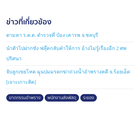
ทำให้ตนเองใจคอไม่ดี เพราะผิดปกติ จากนั้นตนเองจึงตรวจ
สอบจีพีเอส พบว่าโทรศัพท์ มีสัญญานอยู่ที่ร้านสะดวกซื้อ
ข่าวที่เกี่ยวข้อง
แห่งหนึ่ง ที่ตำบลสุรศักดิ์ อำเภอศรีราชา จังหวัดชลบุรี ทำให้
ตนเองเชื่อว่ามีเหตุร้ายเกิดขึ้นกับบุตรชาย ต่อมาตนเองดูไลฟ์
สดจากโซเชียล และเห็นรถจักรยานยนต์ของบุตรชาย จอด
ตามหา ร.ต.ต. ตำรวจที่ ป๋อง เคารพ จ.ชลบุรี
อยู่บนถนน ตนเองจึงรีบมาที่เกิดเหตุ ซึ่งตนเองเชื่อว่านาย
นำตัวไปฝากขัง ฟลุ๊คกลับคำให้การ อ้างไม่รู้เรื่องอีก 2 ศพ
อาร์ม บุตรชายถูกคนร้ายฆ่าและนำศพมาทิ้งในป่าข้างถนน
ปริศนา
ทางด้านตำรวจฝ่ายสืบสวน สภ.ปลวกแดง ได้ประสานกับ
จับลูกเขยโหด ฉุุนปมมรดกฆ่าถ่วงน้ำอำพรางคดี จ.ร้อยเอ็ด
ตำรวจ สภ.สุรศักดิ์ ตรวจสอบกล้องวงจรปิดร้านสะดวกซื้อ
เพื่อหาเบาะแส ก่อนที่นายอาร์ม จะเสียชีวิต คาดว่าคนร้ายที่
[เจาะเกาะติด]
ก่อเหตุมีไม่ต่ำกว่า 2 คน ส่วนสาเหตุตำรวจสันนิษฐานเป็น
เรื่องส่วนตัว และชิงทรัพย์ ซึ่งตำรวจกำลังตรวจสอบกล้อง
ฆาตกรรมอำพราง
พนักงานส่งพัสดุ
ระยอง
วงจรปิด เพื่อหารถต้องสงสัย และกลุ่มบุคคลที่ร่วมกันก่อเหตุ
เพื่อติดตามตัวมาดำเนินคดีต่อไป