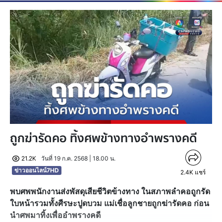
ถูกฆ่ารัดคอ ทิ้งศพข้างทางอำพรางคดี
21.2K
วันที่ 19 ก.ค. 2568 | 18.00 น.
ข่าวออนไลน์7HD
2.4K
แชร์
พบศพพนักงานส่งพัสดุเสียชีวิตข้างทาง ในสภาพลำคอถูกรัด
ใบหน้ารวมทั้งศีรษะปูดบวม แม่เชื่อลูกชายถูกฆ่ารัดคอ ก่อน
นำศพมาทิ้งเพื่ออำพรางคดี