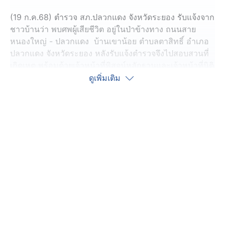
(19 ก.ค.68) ตำรวจ สภ.ปลวกแดง จังหวัดระยอง รับแจ้งจาก
ชาวบ้านว่า พบศพผู้เสียชีวิต อยู่ในป่าข้างทาง ถนนสาย
หนองใหญ่ - ปลวกแดง บ้านเขาน้อย ตำบลตาสิทธิ์ อำเภอ
ปลวกแดง จังหวัดระยอง หลังรับแจ้งตำรวจจึงไปสอบสวนที่
เกิดเหตุ พร้อมด้วยเจ้าหน้าที่พิสูจน์หลักฐานและเจ้าหน้าที่นิติ
เวช รวมทั้งเจ้าหน้าที่กู้ภัยปลวกแดง
ดูเพิ่มเติม
ซึ่งในที่เกิดเหตุ พบรถจักรยานยนต์รับส่งพัสดุยางแตกจอดอยู่
บนถนน และในป่าข้างทางพบศพหนุ่มผู้ขับขี่รถจักรยานยนต์
สภาพศพที่บริเวณลำคอถูกรัดด้วยสายรัด และใบหน้ารวมทั้ง
ศีรษะปูดบวม คาดว่าเสียชีวิตมาแล้วไม่ต่ำกว่า 6 ชั่วโมง
เบื้องต้นทราบว่าผู้เสียชีวิตคือ นายอาร์ม อายุ 23 ปี ทำงาน
พาร์ทไทม์ส่งพัสดุให้กับบริษัทรับส่งพัสดุแห่งหนึ่ง
แม่นายอาร์ม ผู้เสียชีวิต ให้ข้อมูลว่า นายอาร์ม เป็นคนดี
ไม่มีนิสัยเกเร ทำมาหากิน ปกติช่วงเย็นจะกลับไปรับประทาน
อาหารกับแม่ที่บ้าน และจะโทรศัพท์ติดต่อกับแม่ทุกวัน แต่
เมื่อช่วงเย็นวานนี้ ตนเองติดต่อกับนายอาร์ม บุตรชาย ไม่ได้