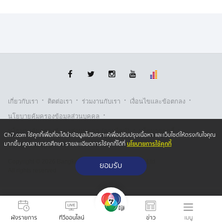
·
·
·
·
เกี่ยวกับเรา
ติตต่อเรา
ร่วมงานกับเรา
เงื่อนไขและข้อตกลง
·
นโยบายคุ้มครองข้อมูลส่วนบุคคล
·
·
นโยบายคุ้มครองข้อมูลส่วนบุคคล (ออนไลน์)
นโยบายคุกกี้
Ch7.com ใช้คุกกี้เพื่อที่จะได้นำข้อมูลไปวิเคราะห์เพื่อปรับปรุงเนื้อหา และเว็บไซต์ให้ตรงกับใจคุณ
นโยบายการใช้คุกกี้
มากขึ้น คุณสามารถศึกษา รายละเอียดการใช้คุกกี้ได้ที่
รับเรื่องร้องเรียน
Copyright © 2026 Bangkok Broadcasting & T.V. Co.,Ltd.
ยอมรับ
All rights reserved
เมนู
ผังรายการ
ทีวีออนไลน์
ข่าว