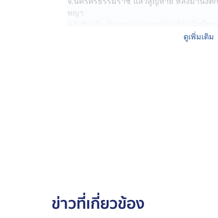
จ.นครศรีธรรมราช แล้วสูญหาย หลังมานั่ง
พญา
หลังรับแจ้ง ตำรวจ สภ.ปากพนัง,เจ้าหน้าที่ช
บ้านและญาติ ๆระดมค้นหาตัว ด.ช.อายุ 7 ขว
ดูเพิ่มเติม
ล่าสุดเช้าวันนี้ (20 ก.ค. ) เวลา 06.00 น. พ่อ
หน้าที่ชุดประดาน้ำมูลนิธิประชาร่วมใจ แล
กระทั่งเจอร่างของ ด.ช. 7 ขวบ ติดอวนดัก
เมตร จึงนำร่างขึ้นฝั่ง กลับบ้าน กท่ามกลาง
ร่ำไห้ระงมตลอดเวลา
จากนั้นร.ต.อ.เริงชัย ขาวเรือง รอง สว.สอบ
พยาบาลปากพนัง ทำการชันสูตรพลิกศพน้องไ
จัดการตามประเพณีต่อไป โดยญาติไม่ติดใจสาเ
ข่าวที่เกี่ยวข้อง