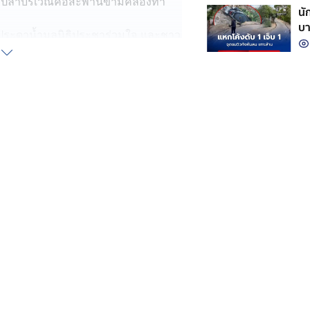
ตกปลาบริเวณคอสะพานข้ามคลองท่า
นั
บา
ุดประดาน้ำมูลนิธิประชาร่วมใจ และชาว
บตลอดทั้งคืน
 และ ปู่ รวมถึงญาติ ๆ พร้อมด้วยเจ้าก
ะชาวบ้านยังไม่ลดละการค้นหา จน
ปลาห่างจุดพลัดตกคลองประมาณ 500
ความเศร้าโศกเสียใจของญาติต่างร้อง
สวน สภ.ปากพนัง และแพทย์เวรโรง
ดร์ ก่อนมอบศพให้กับญาตินำศพไป
หตุการเสียชีวิต