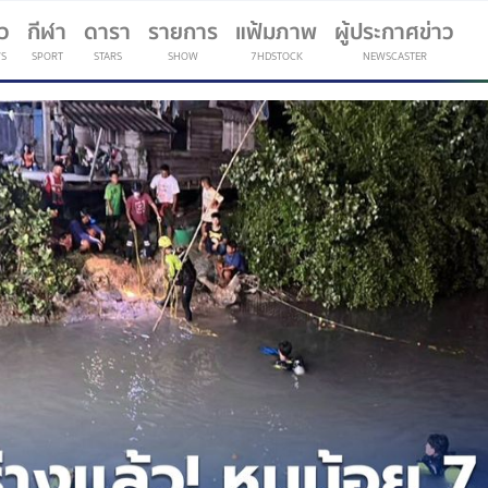
าว
กีฬา
ดารา
รายการ
แฟ้มภาพ
ผู้ประกาศข่าว
S
SPORT
STARS
SHOW
7HDSTOCK
NEWSCASTER
(current)