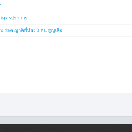
ต
จ.สมุทรปราการ
 รอด ญาติพี่น้อง 3 คน สูญเสีย
·
·
ครองข้อมูลส่วนบุคคล
นโยบายคุ้มครองข้อมูลส่วนบุคคล (ออนไลน์)
นโยบายคุ