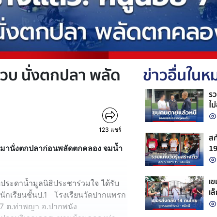
ขวบ นั่งตกปลา พลัด
ข่าวอื่นใน
รว
ไม
123
แชร์
สก
19
วบ มานั่งตกปลาก่อนพลัดตกคลอง จมน้ำ
จั
เขมร
ชุดประดาน้ำมูลนิธิประชาร่วมใจ ได้รับ
เล
 นักเรียนชั้นป.1 โรงเรียนวัดปากแพรก
กั
7 ต.ท่าพญา อ.ปากพนัง