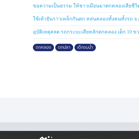
ขอความเป็นธรรม ให้ชาวเมียนมาตกคลองเสียชีวิ
ใช้เท้ายันราวเหล็กกันตก หล่นคลองทั้งคนทั้งรถ 
อุบัติเหตุสลด รถกระบะเสียหลักตกคลอง เด็ก 10 ขวบ
ตกคลอง
ตกปลา
เด็กจมน้ำ
·
·
·
·
เกี่ยวกับเรา
ติตต่อเรา
ร่วมงานกับเรา
เงื่อนไขและข้อตกลง
นโยบายคุ้ม