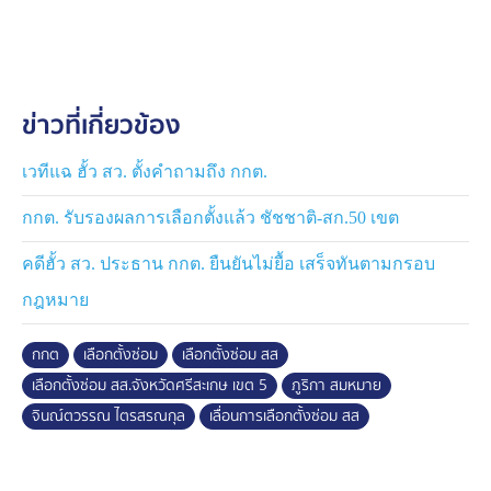
การเลื่อนเลือกตั้งเนื่องจากสถานการณ์ชายแดนไทย-
กัมพูชา ที่มีการยิงปะทะและเป็นพื้นที่ประสบสาธารณภัย ได้
อพยพประชาชนออกนอกพื้นที่ กกต. พิจารณาแล้วเห็น เพื่อ
ข่าวที่เกี่ยวข้อง
ความปลอดภัยของประชาชน ผู้มีสิทธิเลือกตั้ง และบุคลากร
ที่ปฏิบัติหน้าที่ จึงเห็นควรงดลงคะแนนเลือกตั้ง ในวันอาทิตย์
ที่ 10 สิงหาคม
เวทีแฉ ฮั้ว สว. ตั้งคำถามถึง กกต.
กกต. รับรองผลการเลือกตั้งแล้ว ชัชชาติ-สก.50 เขต
คดีฮั้ว สว. ประธาน กกต. ยืนยันไม่ยื้อ เสร็จทันตามกรอบ
กฎหมาย
กกต
เลือกตั้งซ่อม
เลือกตั้งซ่อม สส
เลือกตั้งซ่อม สส.จังหวัดศรีสะเกษ เขต 5
ภูริกา สมหมาย
จินณ์ตวรรณ ไตรสรณกุล
เลื่อนการเลือกตั้งซ่อม สส