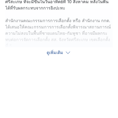
ศรีสะเกษ ที่จะมีขึ้นในวันอาทิตย์ที่ 10 สิงหาคม หลังในพื้น
ได้ที่รับผลกระทบจากการยิงปะทะ
สำนักงานคณะกรรมการการเลือกตั้ง หรือ สำนักงาน กกต.
ได้เสนอให้คณะกรรมการการเลือกตั้งพิจารณาสถานการณ์
ความไม่สงบในพื้นที่ชายแดนไทย-กัมพูชา ที่อาจมีผลกระ
ทบต่อการจัดการเลือกตั้ง สส. จังหวัดศรีสะเกษ เขตเลือกตั้ง
ที่ 5
ดูเพิ่มเติม
มีผู้สมัคร 2 พรรคใหญ่ หมายเลข 1 คือ คุณกุ้ง ภูริกา สม
หมาย พรรคเพื่อไทย ลูกสาว อดีต สส.อมรเทพ สมหมาย เสีย
ชีวิตด้วยโรคประจำตัว เมื่อวันที่ 26 มิถุนายน 2568 จึง
ทำให้มีการเลือกตั้งในครั้งนี้
ส่วนคู่แข่งเบอร์ 2 คือ นางสาวจินณ์ตวรรณ ไตรสรณกุล
หรือ ครูอีฟ จากพรรคภูมิใจไทย เป็นลูกสาวของ นายธีระ
ไตรสรณกุล อดีต สส. พรรคเพื่อไทย เมื่อปี 2565 หลังย้าย
ไปสังกัดพรรคภูมิใจไทย แพ้คะแนนเลือกตั้งให้กับ สส.อมร
เทพ