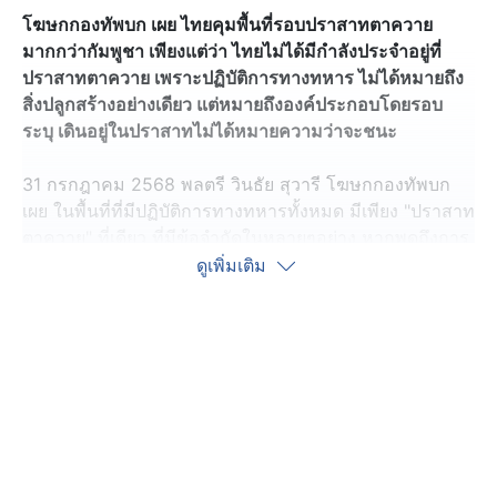
โฆษกกองทัพบก เผย ไทยคุมพื้นที่รอบปราสาทตาควาย
มากกว่ากัมพูชา เพียงแต่ว่า​ ไทยไม่ได้มีกำลังประจำอยู่ที่
ปราสาทตาควาย เพราะปฏิบัติการทางทหาร ไม่ได้หมายถึง
สิ่งปลูกสร้างอย่างเดียว แต่หมายถึงองค์ประกอบโดยรอบ
ระบุ เดินอยู่ในปราสาทไม่ได้หมายความว่าจะชนะ
31 กรกฎาคม 2568 พลตรี วินธัย สุวารี โฆษกกองทัพบก
เผย ในพื้นที่ที่มีปฏิบัติการทางทหารทั้งหมด มีเพียง "ปราสาท
ตาควาย" ที่เดียว​ ที่มีข้อจำกัดในหลายๆอย่าง หากพูดถึงการ
ควบคุมพื้นที่ ฝ่ายไทยเราถือว่า พื้นที่ทั้งหมด เราสามารถ
ดูเพิ่มเติม
ควบคุมได้ ตามแผนเป้าหมายทางทหารที่วางแผนไว้ แต่
สำหรับ ปราสาทตาควาย ที่มีข้อจำกัด และเป็นความ
พยายามของ​ทหารทั้งทางฝ่ายไทยและฝ่ายกัมพูชา​
ปัจจุบัน เรายอมรับว่า เรายังไม่สามารถควบคุมพื้นที่ได้
100% แต่ควบคุมพื้นที่ได้เพิ่มมากกว่าก่อนที่จะมีการปะทะ
แผนที่ปัจจุบัน เราควบคุมได้ด้วยการใช้อาวุธยิง​ พื้นที่ที่เป็น
ภูมิประเทศสำคัญทางทหาร จะไม่ใช่ตัว "ปราสาทตาควาย "