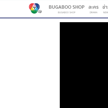
BUGABOO SHOP
ละคร
ข่
BUGABOO SHOP
DRAMA
NEW