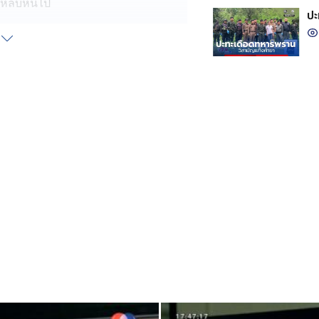
ับหลบหนีไป
ปะ
ับคนที่เกี่ยวข้องกับเรื่องนี้ สรุปได้
กัน เริ่มจากที่ผู้เสียชีวิตอยู่กินกับ
้จ้าง "แฟนสาว" ของคู่กรณี มาสอน
รูสอนพิเศษคนนี้ จนต่อมาภรรยาของผู้
แฟนหนุ่มของครูสอนพิเศษก็เริ่มระแคะ
ไปพูดคุยกับผู้เสียชีวิต ซึ่งก็เป็น
่คุยกันไม่ลงตัว เริ่มบาดหมางทะเลาะ
้เสียชีวิตได้นัดเคลียร์ใจกัน จึงเกิดเหตุ
่อนประสานให้ ตำรวจ สภ.ขุนหาญ
ตัวกลับมาสอบสวนที่กรุงเทพฯ เบื้องต้น
รับไม่ได้ที่อีกฝ่ายมาคบหากับแฟนสาว
ยิงหลายครั้ง จนวันเกิดเหตุถูกขู่ท้าทายให้
่อเหตุ และหลบหนี
ก และให้การรับสารภาพข้อหาฆ่าผู้อื่น