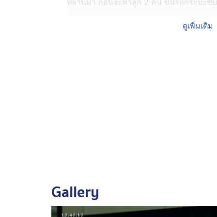
ที่ผ่านมา ก่อนจะพาลูก 2 คน ขึ้นรถกระบะข
ย้อนเหตุการณ์กลับไปในคืนวันเกิดเหตุ เราได้คุยก
ดูเพิ่มเติม
ว่าเป็นเรื่องราวความหึงหวง จนนำไปสู่การทะเลาะ
แฟนตัวเอง มีลูกด้วยกัน 3 คน ระหว่างนั้นได
ภาษาอังกฤษ แล้วผู้เสียชีวิตแอบไปคบหากับค
เสียชีวิตจับได้เลยขอแยกทางกัน ระหว่างนั้น
ระคายแล้วเหมือนกันว่าแฟนตัวเองแอบคบซ้อน จึง
เพื่อนอาชีพขับรถรับจ้างสองแถวเหมือนกัน แต
ข่มขู่กันมาเรื่อย ๆ จนกระทั่งในวันก่อเหตุ ฝ่ายผู
สลดขึ้น
ตำรวจ สน.ท่าข้าม แกะรอยกล้องวงจรปิด ก
จับกุม นายศิวะ ได้ที่จังหวัดศรีสะเกษ แล้วพา
เจ้าตัวยอมรับว่าทำไปเพราะบันดาลโทสะ และ
ทั้งที่ยังไม่ได้เลิกรากัน แล้วยังถูกขู่จะเอาปืน
Gallery
มาดวลปืนกัน จึงพกปืนไปด้วย ก่อนจะลงมือก
อย่างไรก็ตาม แม้เจ้าตัวจะพูดอย่างหมดเปลือ