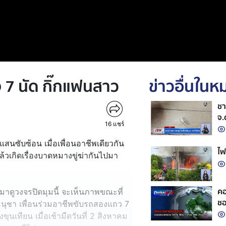
ิง 7 นัด กิ๊กแฟนสาว
ข่าวอื่นใน
ชา
จ.
16
แชร์
สนซับซ้อน เมื่อเพื่อนอาชีพเดียวกัน
ไฟ
วเกิดเรื่องบาดหมางขู่ฆ่ากันไปมา
คอ
งมาดูวงจรปิดมุมนี้ จะเห็นภาพขณะที่
ชอ
อนุชา เพื่อนร่วมอาชีพขับรถสองแถว 7
ุนเทียน เมื่อเช้ามืดวันที่ 2 สิงหาคม