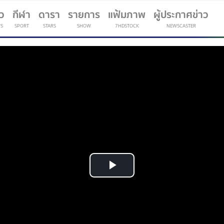
าว
กีฬา
ดารา
รายการ
แฟ้มภาพ
ผู้ประกาศข่าว
S
SPORT
STARS
SHOW
7HDSTOCK
NEWSCASTER
(current)
Play
Video