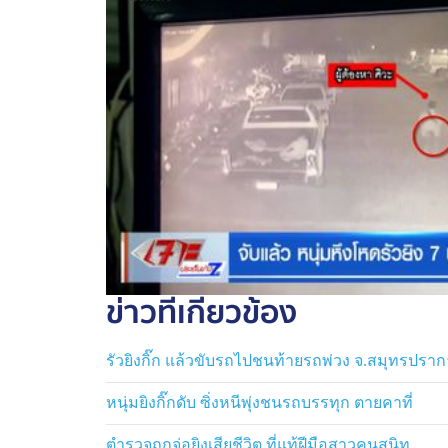
และความผิดตาม พ.ร.บ.อาวุธปืนฯ แต่ก็ขอปฏ
ให้ลูกเห็นภาพที่ไม่ดีของตนเอง ตำรวจจึงนำต
ไปขออำนาจศาลฯ ฝากขัง พรุ่งนี้ พร้อมยื่นคั
ข่าวที่เกี่ยวข้อง
รัวยิงกิ๊ก แล้วขับรถไปชนท้ายรถพ่วง จ.สมุทรปรา
หนุ่มยิงกิ๊กดับ ซิ่งหนีพุ่งชนรถบรรทุก ตายคาที่
ตำรวจถูกจ่อยิงเสียชีวิต ที่แท้ฝีมือสาวคนสนิท