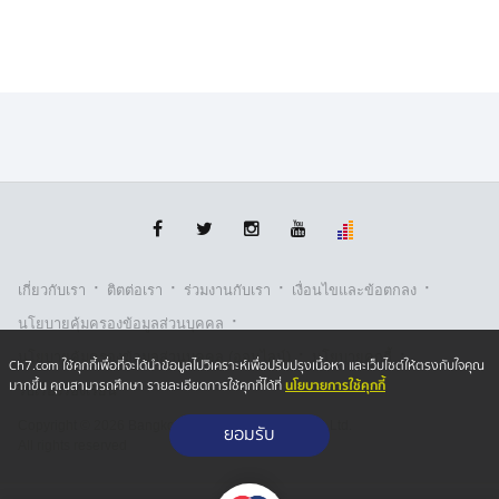
·
·
·
·
เกี่ยวกับเรา
ติตต่อเรา
ร่วมงานกับเรา
เงื่อนไขและข้อตกลง
·
นโยบายคุ้มครองข้อมูลส่วนบุคคล
·
·
นโยบายคุ้มครองข้อมูลส่วนบุคคล (ออนไลน์)
นโยบายคุกกี้
Ch7.com ใช้คุกกี้เพื่อที่จะได้นำข้อมูลไปวิเคราะห์เพื่อปรับปรุงเนื้อหา และเว็บไซต์ให้ตรงกับใจคุณ
นโยบายการใช้คุกกี้
มากขึ้น คุณสามารถศึกษา รายละเอียดการใช้คุกกี้ได้ที่
รับเรื่องร้องเรียน
Copyright © 2026 Bangkok Broadcasting & T.V. Co.,Ltd.
ยอมรับ
All rights reserved