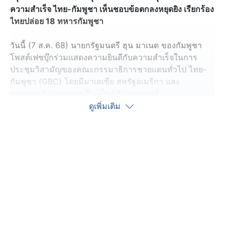
ความสำเร็จ ไทย-กัมพูชา เห็นชอบข้อตกลงหยุดยิง เรียกร้อง
ไทยปล่อย 18 ทหารกัมพูชา
วันนี้ (7 ส.ค. 68) นายกรัฐมนตรี ฮุน มาเนต ของกัมพูชา
โพสต์เฟซบุ๊กร่วมแสดงความยินดีกับความสําเร็จในการ
ประชุมวิสามัญของคณะกรรมาธิการชายแดนทั่วไป ไทย-
กัมพูชา (GBC) โดยมีมาเลเซีย สหรัฐอเมริกา และ
สาธารณรัฐประชาชนจีน เป็นผู้สังเกตการณ์
ดูเพิ่มเติม
โดยการประชุมครั้งนี้เป็นการดำเนินการตามข้อตกลงร่วม
กันระหว่างข้าพเจ้า และท่าน ภูมิธรรม เวชยชัย รักษาการ
นายกรัฐมนตรีของไทย ในการประชุมพิเศษที่จัดขึ้นที่กรุงปุ
ตราจายา ประเทศมาเลเซีย เมื่อวันที่ 28 กรกฎาคม
พ.ศ.2568 โดยมีมาเลเซียและสหรัฐอเมริกาเป็นผู้ร่วมจัด
และยังได้รับการสนับสนุนอย่างแข็งขันจากสาธารณรัฐ
ประชาชนจีน
ทั้งไทย-กัมพูชา ได้หารือและเห็นพ้องกันเกี่ยวกับเงื่อนไข