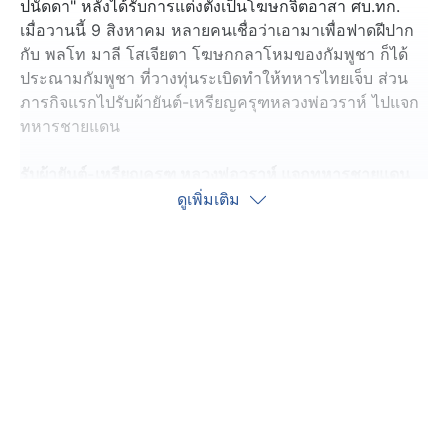
ปนัดดา" หลังได้รับการแต่งตั้งเป็นโฆษกจิตอาสา ศบ.ทก.
เมื่อวานนี้ 9 สิงหาคม หลายคนเชื่อว่าเอามาเพื่อฟาดฝีปาก
กับ พลโท มาลี โสเจียตา โฆษกกลาโหมของกัมพูชา ก็ได้
ประณามกัมพูชา ที่วางทุ่นระเบิดทำให้ทหารไทยเจ็บ ส่วน
ภารกิจแรกไปรับผ้ายันต์-เหรียญครุฑหลวงพ่อวราห์ ไปแจก
ทหารชายแดน
รับผ้ายันต์-เหรียญครุฑ หลวงพ่อวราห์ แจกทหารชายแดน
บุ๋ม ปนัดดา ประธานมูลนิธิองค์กรทำดี และ โฆษก
ดูเพิ่มเติม
ศบ.ทก.จิตอาสากรุงเทพมหานคร เข้าพบหลวงพ่อวราห์ แห่ง
วัดโพธิ์ทอง บางมด กรุงเทพฯ เพื่อรับผ้ายันต์ รุ่นบูชาครู
จำนวน 2,000 ผืน และเหรียญครุฑ นำไปแจกให้ทหาร
ชายแดนไทย-กัมพูชาสร้างขวัญกำลังใจ หลวงพ่อวราห์ ยัง
ได้บริจาคของอุปโภคและบริโภคเต็ม 1 รถบรรทุก ไปพร้อม
กับขบวนรถมูลนิธิทำดีของบุ๋ม ปนัดดา ด้วย
ยกแรก ! บุ๋ม ปนัดดา ประณามกัมพูชา
เรื่องสำคัญตอนนี้ คือทหารกองร้อยราบที่ 111 เหยียบทุ่น
ระเบิด จึงขอประณามการกระทำกัมพูชา ทำผิดอย่างร้าย