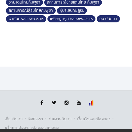
ชายแดนไทยกัมพูชา
สถานการณ์ชายแดนไทย กัมพูชา
สถานการณ์สู้รบไทยกัมพูชา
ผู้ประสบภัยสู้รบ
ผ้ายันต์หลวงพ่อวราห์
เหรียญครุฑ หลวงพ่อวราห์
บุ๋ม ปนัดดา
·
·
·
·
เกี่ยวกับเรา
ติตต่อเรา
ร่วมงานกับเรา
เงื่อนไขและข้อตกลง
·
นโยบายคุ้มครองข้อมูลส่วนบุคคล