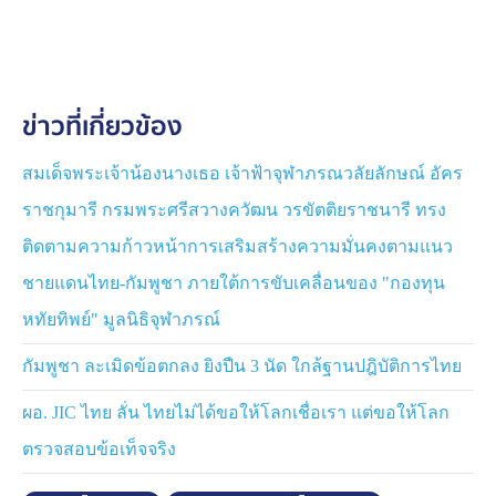
แรง ทั้งที่มีการประชุมการเจรจาว่าต้องจัดการพื้นที่ให้มี
ความปลอดภัย แต่พบว่ายังเจอระเบิดอีกจำนวนมากในหลาย
พื้นที่ จากนี้จะพยายามค้นหาทุ่นระเบิดให้ได้มากที่สุด และ
ขณะนี้กำลังรวบรวมพยานหลักฐานดำเนินการฟ้องศาลโลก
ข่าวที่เกี่ยวข้อง
ต่อไป
ก่อนหน้านี้ นาย เฮง รัตนา ผู้อำนวยการสำนักงานปฏิบัติ
สมเด็จพระเจ้าน้องนางเธอ เจ้าฟ้าจุฬาภรณวลัยลักษณ์ อัคร
การทุ่นระเบิดแห่งชาติกัมพูชา (CMAC) บอกกัมพูชาไม่ได้
ราชกุมารี กรมพระศรีสวางควัฒน วรขัตติยราชนารี ทรง
ใช้ทุ่นระเบิด รวมถึงพลโทหญิง มาลี โสเจียตา โฆษก
ติดตามความก้าวหน้าการเสริมสร้างความมั่นคงตามแนว
กระทรวงกลาโหมกัมพูชาก็ออกมาปฎิเสธอยู่บ่อยครั้ง ก็เป็น
ข้อสังเกตว่า เหตุใดฝ่ายกัมพูชาถึงไม่รับข้อเสนอไทย 2 ข้อ
ชายแดนไทย-กัมพูชา ภายใต้การขับเคลื่อนของ "กองทุน
ในการประชุม GBC ที่ผ่านมาก็คือ 1.ร่วมกันเก็บทำลายทุ่น
หทัยทิพย์" มูลนิธิจุฬาภรณ์
ระเบิด และปราบแก๊งคอลเซนเตอร์
กัมพูชา ละเมิดข้อตกลง ยิงปืน 3 นัด ใกล้ฐานปฎิบัติการไทย
ผอ. JIC ไทย ลั่น ไทยไม่ได้ขอให้โลกเชื่อเรา แต่ขอให้โลก
ตรวจสอบข้อเท็จจริง