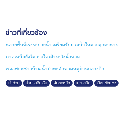
ระเบิด" (Cloudburst) คือการที่มีฝนตกลงมาอย่างหนักเป็น
ปริมาณกว่า 100 มิลลิเมตร ในเวลาเพียง 1 ชั่วโมง ซึ่งอาจ
ทำให้เกิดน้ำท่วมฉับพลัน ดินถล่ม และความหายนะ โดย
เฉพาะในพื้นที่ภูเขาในช่วงฤดูมรสุม
ข่าวที่เกี่ยวข้อง
หลายพื้นที่เร่งระบายน้ำ เตรียมรับมวลน้ำใหม่ จ.มุกดาหาร
ภาคเหนือยังไม่วางใจ เฝ้าระวังน้ำท่วม
เร่งอพยพชาวบ้าน น้ำป่าทะลักท่วมหมู่บ้านกลางดึก
น้ำท่วม
น้ำท่วมอินเดีย
ฝนตกหนัก
เมฆระเบิด
Cloudburst