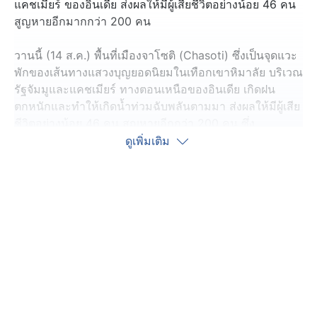
แคชเมียร์ ของอินเดีย ส่งผลให้มีผู้เสียชีวิตอย่างน้อย 46 คน
สูญหายอีกมากกว่า 200 คน
วานนี้ (14 ส.ค.) พื้นที่เมืองจาโซติ (Chasoti) ซึ่งเป็นจุดแวะ
พักของเส้นทางแสวงบุญยอดนิยมในเทือกเขาหิมาลัย บริเวณ
รัฐจัมมูและแคชเมียร์ ทางตอนเหนือของอินเดีย เกิดฝน
ตกหนักและทำให้เกิดน้ำท่วมฉับพลันตามมา ส่งผลให้มีผู้เสีย
ชีวิตอย่างน้อย 46 คน สูญหายอีกกว่า 200 คน ซึ่ง
เหตุการณ์นี้เกิดขึ้นหลังจากราว 1 สัปดาห์ที่ผ่านมา เพิ่งเกิด
ดูเพิ่มเติม
เหตุดินโคลนถล่มทั้งหมู่บ้านในรัฐอุตตรประเทศ สร้างความ
เสียหายอย่างหนัก
เจ้าหน้าที่เปิดเผยว่า กระแสน้ำได้พัดพาผู้แสวงบุญจำนวน
มากที่รวมตัวกันอยู่ที่ห้องครัวชุมชน เพื่อรับประทารอาหาร
เที่ยง และบริเวณจุดตรวจความปลอดภัยของหมู่บ้าน ขณะที่
เจ้าหน้าที่กู้ภัย รวมทั้งเจ้าหน้าที่ทหารและตำรวจ เร่งช่วยกัน
เข้าค้นหาและช่วยเหลือผู้ประสบภัย
ทั้งนี้ กรมอุตุนิยมวิทยาอินเดีย เปิดเผยว่า ปรากฎการณ์ "เมฆ