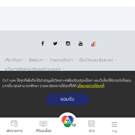
จักรยานยนต์ของ นายสมาน แล้วมาจอด จากนั้นก็ขับพุ่ง
ตกลงไปในสระน้ำจนรถจมน้ำเสียชีวิตดังกล่าว ซึ่งเจ้าหน้าที่
ได้ตรวจสอบที่เกิดเหตุ ถ่ายภาพเก็บหลักฐานต่าง ๆ ไว้
ประกอบสำนวน ก่อนส่งร่างชันสูตรอย่างละเอียด เพื่อดำเนิน
การตามขั้นตอนกฎหมายต่อไป
·
·
·
·
เกี่ยวกับเรา
ติตต่อเรา
ร่วมงานกับเรา
เงื่อนไขและข้อตกลง
·
นโยบายคุ้มครองข้อมูลส่วนบุคคล
·
·
นโยบายคุ้มครองข้อมูลส่วนบุคคล (ออนไลน์)
นโยบายคุกกี้
Ch7.com ใช้คุกกี้เพื่อที่จะได้นำข้อมูลไปวิเคราะห์เพื่อปรับปรุงเนื้อหา และเว็บไซต์ให้ตรงกับใจคุณ
นโยบายการใช้คุกกี้
มากขึ้น คุณสามารถศึกษา รายละเอียดการใช้คุกกี้ได้ที่
รับเรื่องร้องเรียน
Copyright © 2026 Bangkok Broadcasting & T.V. Co.,Ltd.
ยอมรับ
All rights reserved
เมนู
ผังรายการ
ทีวีออนไลน์
ข่าว