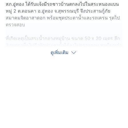
สภ.อู่ทอง ได้รับแจ้งมีรถชาวบ้านตกลงไปในสระหนองแบน
หมู่ 2 ต.ดอนคา อ.อู่ทอง จ.สุพรรณบุรี จึงประสานกู้ภัย
สมาคมจิตอาสาดอก พร้อมชุดประดาน้ำและรถเครน รุดไป
ตรวจสอบ
ที่เกิดเหตุเป็นสระน้ำกลางหมู่บ้าน ขนาด 50 x 30 เมตร ลึก
3 เมตร เมื่อไปถึงนักประดาน้ำได้ลงไปตรวจสอบ พบมีรถเก๋ง
จมอยู่ก้นบ่อ ลักษณะประตูทั้ง 4 บานปิดสนิท จึงประสานรถ
ดูเพิ่มเติม
เครนมาช่วยดึงรถขึ้นมาจากน้ำ ใช้เวลากว่า 3 ชั่วโมง จึงนำ
ขึ้นมาได้ พบเป็นรถยนต์เก๋ง สีดำ ทะเบียน วฮ 2921
กรุงเทพมหานคร ตรวจสอบในรถที่เบาะหลัง พบศพ นาง
ลำพูน อายุ 73 ปี สภาพตัวซีด ไม่พบบาดแผลถูกทำร้าย จึง
นำร่างไปชันสูตรหาสาเหตุอย่างละเอียดที่โรงพยาบาลอู่ทอง
หลังเกิดเหตุ นางชญาณ์พิมพ์ น้องสาวผู้ประสบเหตุได้เดิน
ทางมาที่เกิดเหตุ พร้อมบอกว่า ก่อนเกิดเหตุพี่สาวไปร่วมงาน
ศพเพื่อนที่ต่างหมู่บ้าน จากนั้นได้ระหว่างกลับบ้านได้ขับรถ
ไปส่งเพื่อนที่ไปด้วยกัน เสร็จแล้วจะกลับบ้านแต่ตอนกลับหลง
ทางในหมู่บ้าน ระหว่างนั้น อบต.สมาน หรือ นายสมาน หงษ์