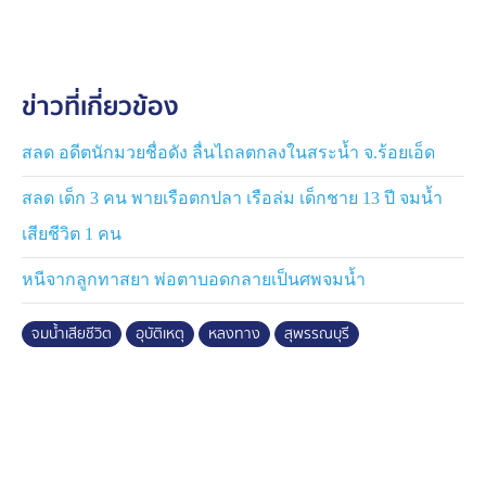
เวียงจันทร์ ขับมาเจอ แล้วพามาส่งถึงที่เกิดเหตุใกล้ทางออก
เป็นทางสามแยก จู่ ๆ พี่สาวได้จอดรถ แล้วขับพุ่งลงไปใน
บ่อน้ำ ซึ่งพี่สาวมีโรคประจำตัว แต่ก็กินยาประจำ โดยพี่สาว
ข่าวที่เกี่ยวข้อง
ไปอยู่กับลูกที่บ้านหมอ จ.สระบุรี แต่เป็นคนที่นี่ เพิ่งกลับมาอยู่
ที่บ้านใกล้ที่เกิดเหตุประมาณ 1 เดือน ไม่คิดว้าจะมาประสบ
เหตุ
สลด อดีตนักมวยชื่อดัง ลื่นไถลตกลงในสระน้ำ จ.ร้อยเอ็ด
สลด เด็ก 3 คน พายเรือตกปลา เรือล่ม เด็กชาย 13 ปี จมน้ำ
ด้าน นายสมาน กล่าวว่า ก่อนเกิดเหตุตนไปพบ นางลำพูน
หลงทางในหมู่บ้าน เลยจอดถาม แล้วขี่นำกลับไปส่งบ้านน้อง
เสียชีวิต 1 คน
สาวของผู้เสียชีวิต พอถึงสามแยกจะไปถึงบ้าน ตนเลี้ยวไปรอ
หนีจากลูกทาสยา พ่อตาบอดกลายเป็นศพจมน้ำ
แต่หันมามองดูพบว่ารถผู้เสียชีวิตจอดอยู่ จากนั้นจู่ ๆ ก็ขับพุ่ง
ลงไปในบ่อน้ำกลางหมู่บ้าน ตนพยายามบีบแตรเรียกให้คน
จมน้ำเสียชีวิต
อุบัติเหตุ
หลงทาง
สุพรรณบุรี
ช่วย จนมีเด็ก ๆ ในหมู่บ้านวิ่งมากระโดดน้ำลงไปเคาะ
กระจกรถ แต่รถค่อย ๆ จมน้ำ จึงรีบขึ้นฝั่งแล้วแจ้งเจ้าหน้าที่
มาช่วยเหลือ
อย่างไรก็ตาม จากการตรวจสอบกล้องวงจรปิดใกล้ที่เกิดเหตุ
สามารถบันทึกเหตุการณ์ขณะรถของผู้เสียชีวิตขับตามรถ