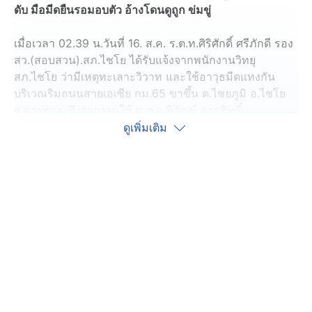
ดับ มือมีดยืนรอมอบตัว อ้างโดนดูถูก ข่มขู่
เมื่อเวลา 02.39 น.วันที่ 16. ส.ค. ร.ต.ท.ศิริศักดิ์ ศรีภักดี รอง
สว.(สอบสวน).สภ.ไชโย ได้รับแจ้งจากพนักงานวิทยุ
สภ.ไชโย ว่ามีเหตุทะเลาะวิวาท และใช้อาวุธมีดแทงกัน
บริเวณริมถนนสายเอเซีย กม.65 ขาขึ้น ต.ไชยภูมิ อ.ไชโย
จ.อ่างทอง จึงรายงานให้ พ.ต.อ.นิวัฒน์ การสิทธิ์
ผกก.สภ.ไชโย ทราบมีชายถูกอาวุธมีดแทงได้รับบาดเจ็บ
ดูเพิ่มเติม
สาหัส ทางกลุ่มเพื่อนได้นำตัวส่งทำการรักษาที่โรงพยาบาล
ไชโย ผู้ได้รับบาดเจ็บเสียเลือดมากเนื่องจากถูกแทงที่บริเวณ
ลำคอ และเสียชีวิตในเวลาต่อมา ทราบชื่อผู้เสียชีวิตว่า นาย
สุทธิพงศ์ อายุ 24 ปี
ส่วนผู้ก่อเหตุยืนรอมอบตัวอยู่ที่เกิดเหตุ พร้อมด้วยมีดปลาย
แหลมยาวประมาณ 20 เซนติเมตร ตำรวจจึงควบคุมตัวผู้ก่อ
เหตุไปสอบสวน ที่ สภ.ไชโย ทราบชื่อคือ นายกิตติธร อายุ
24 ปี ให้การว่า มีปากเสียงกันทางโทรศัพท์ และนัดมาเจอ
กัน โดยผู้ก่อเหตุมาจาก กทม. นัดเจอกันที่บริเวณคลองหลวง
6 จังหวัดปทุมธานี ส่วนผู้เสียชีวิต มาจากอุทัยธานี ก่อนขึ้น