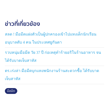
รถเก๋งมากันทั้งหมด 6คน ขับไปตามทาง เคลียปัญหาคาใจ
ก่อนจอดรถยนต์ ชกต่อยและแทงกันเสียชีวิตในที่เกิดเหตุ
ข่าวที่เกี่ยวข้อง
นายกิตติธร ผู้ก่อเหตุ เล่าให้ฟังว่า มีปัญหาคาใจกับเพื่อน ที่
เดินทางมาจากจังหวัดอุทัยธานี ส่วนตนเองมาจากกรุงเทพ
แล้วจอดรถรอที่บริเวณปั๊มน้ำมัน คลอง 6 ปทุมธานี ส่วนผู้
สลด ! มือมีดแฝงตัวเป็นผู้ปกครองเข้าไปแทงเด็กนักเรียน
เสียชีวิตมาด้วยกัน 6 คน ขึ้นรถยนต์ไปเคลียปัญหาคาใจกัน
อนุบาลดับ 4 คน ในประเทศยูกันดา
มาระหว่างทาง แล้วจอดรถยนต์ชกต่อยกัน ซึ่งตนเองได้ใช้
มีดที่นำติดตัวมาแทงผู้เสียชีวิต ด้วยความโมโห และยืนรอม
รวบหนุ่มมือมีด วัย 37 ปี ก่อเหตุทำร้ายอริในร้านอาหาร จน
อบตัวในที่เกิดเหตุ อ้างว่าสาเหตุที่ทะเลาะกันนั้นเกิดจากการ
ได้รับบาดเจ็บสาหัส
ดูถูก และข่มขู่ว่าจะไปปาขอใส่ที่บ้าน
ตร.เร่งล่า มือมีดบุกแทงพนักงานร้านสะดวกซื้อ ได้รับบาด
ด้านตำรวจ ได้ทำการสอบสวนขยายผล และพยานหลักฐาน
เจ็บสาหัส
รวมทั้งเพื่อนที่มากันในรถยนต์ เพื่อหาสาเหตุของการ
ทะเลาะวิวาท และใช้อาวุธมีดแทงจนทำให้ มีผู้เสียชีวิตที่แท้
มือมีด
จริงเพื่อดำเนินคดีตามกฎหมาย ส่วนผู้เสียชีวิตนั้นทางตำรวจ
ได้ให้ทางเจ้าหน้าที่สมคมกู้ภัยจังหวัดอ่างทอง ส่งศพไปยัง
สถาบันนิติวิทยาศาสตร์ กระทรวงยุติธรรม เพื่อหาสาเหตุ