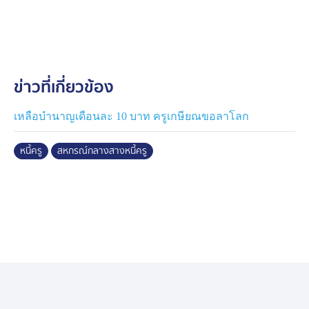
ล้านบาท และมีอัตราดอกเบี้ยเงินกู้ปีแรก 0% ไปจนถึงปีที่ 4
ดอกเบี้ยไม่เกิน 4% เพื่อลดภาระหนี้ครู รวมถึงงบประมาณที่
จะต้องนำมาชดเชยกรณีที่มีการลดหย่อนดอกเบี้ยให้แก่ครูที่
ต้องการปรับโครงสร้างหนี้ในปีแรก 0% ในวงเงิน 6,000
ล้านบาท จะเสนอที่ประชุม ครม.พิจารณาด้วยเช่นกัน
ข่าวที่เกี่ยวข้อง
“ขอฝากคณะกรรมการ สกสค.เป็นความหวังให้แก่
ข้าราชการครูที่ปฏิบัติงานอยู่และเกษียณอายุราชการแล้ว
เหลือบำนาญเดือนละ 10 บาท ครูเกษียณขอลาโลก
สำหรับการแก้ปัญหาหนี้สินครู ดิฉันต้องการให้ครูทุกคนได้
เข้าอบรมหลักสูตรวางแผนทางการเงิน เพื่อป้องกันการก่อ
หนี้ครู
สหกรณ์กลางสางหนี้ครู
หนี้ในอนาคต อีกทั้งสหกรณ์กลาง สกสค.จะดำเนินตาม
เกณฑ์ของธนาคารแห่งประเทศไทย โดยจะนำเข้าระบบ
เครดิตบูโรด้วย“ นางนฤมล กล่าว