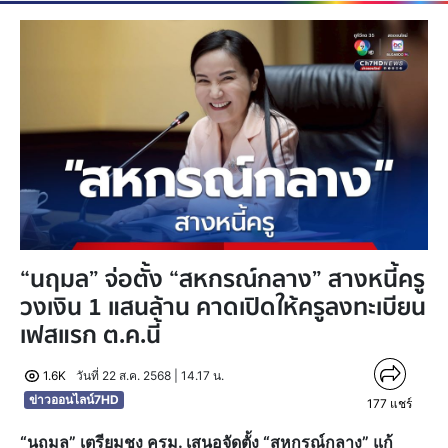
“นฤมล” จ่อตั้ง “สหกรณ์กลาง” สางหนี้ครู
วงเงิน 1 แสนล้าน คาดเปิดให้ครูลงทะเบียน
เฟสแรก ต.ค.นี้
1.6K
วันที่ 22 ส.ค. 2568 | 14.17 น.
ข่าวออนไลน์7HD
177
แชร์
“นฤมล” เตรียมชง ครม. เสนอจัดตั้ง “สหกรณ์กลาง” แก้