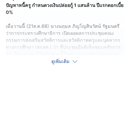
ปัญหาหนี้ครู กำหนดวงเงินปล่อยกู้ 1 แสนล้าน ปีแรกดอกเบี้ย
0%
เมื่อวานนี้ (21ส.ค.68) นางนฤมล ภิญโญสินวัตน์ รัฐมนตรี
ว่าการกระทรวงศึกษาธิการ เปิดเผยผลการประชุมคณะ
กรรมการส่งเสริมสวัสดิการและสวัสดิภาพครูและบุคลากร
ทางการศึกษา (สกสค.) ว่า ที่ประชุมมีมติเห็นชอบหลักการ
ของโครงการแก้ไขปัญหาหนี้สินครู และบุคลากรทางการ
ศึกษาอย่างยั่งยืน
ดูเพิ่มเติม
โดยเฉพาะโครงการจัดตั้งสหกรณ์กลาง สกสค.จะดำเนิน
การร่วมกับกรมส่งเสริมสหกรณ์ ของกระทรวงเกษตรและ
สหกรณ์ และสถาบันการเงิน ซึ่งจะอยู่ในรูปแบบของรวมหนี้
ทั้งระบบจะเป็นการโอนหุ้น และโอนหนี้ พร้อมกับการันตี
อัตราดอกเบี้ยต่ำให้ในการปรับโครงสร้างหนี้ โดยเฟสแรกจะ
เปิดให้ครูลงทะเบียนในเดือน ต.ค.นี้
ซึ่งได้กำหนดวงเงินทุนสำรองสำหรับปล่อยกู้ประมาณ 1 แสน