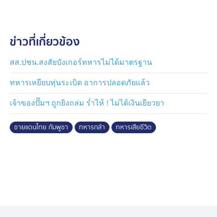
ซึ่งวันนี้ ผู้บริหารช่อง 7HD นำโดยคุณพัฒนพงค์ หนูพันธ์
กรรมการผู้จัดการ พร้อมด้วยคุณบัญชา แข็งขัน รักษาการผู้
จัดการฝ่ายข่าว และคุณเปรมสุดา สันติวัฒนา ผู้ประกาศข่าว
ข่าวที่เกี่ยวข้อง
ก็ได้เข้าร่วมแสดงความอาลัยกับเหล่าผู้กล้า และผู้บริสุทธิ์ ใน
พิธี
สส.ปชน.สงสัยบังเกอร์ทหารไม่ได้มาตรฐาน
ทหารเหยียบทุ่นระเบิด อาการปลอดภัยแล้ว
เจ้าของปั๊มฯ ถูกยิงถล่ม ร่ำไห้ ! ไม่ได้เงินเยียวยา
ชายแดนไทย กัมพูชา
ทหารกล้า
ทหารเสียชีวิต