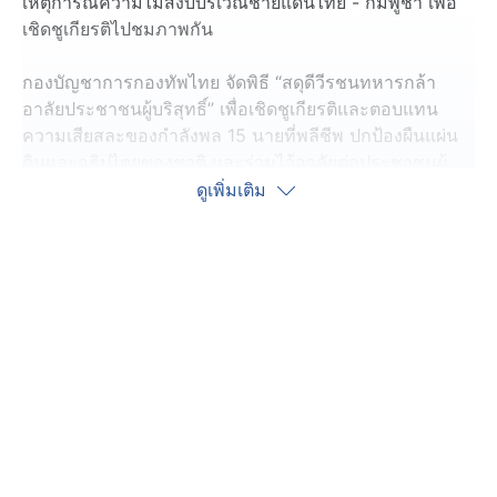
เหตุการณ์ความไม่สงบบริเวณชายแดนไทย - กัมพูชา เพื่อ
เชิดชูเกียรติไปชมภาพกัน
กองบัญชาการกองทัพไทย จัดพิธี “สดุดีวีรชนทหารกล้า
อาลัยประชาชนผู้บริสุทธิ์” เพื่อเชิดชูเกียรติและตอบแทน
ความเสียสละของกำลังพล 15 นายที่พลีชีพ ปกป้องผืนแผ่น
ดินและอธิปไตยของชาติ และร่วมไว้อาลัยต่อประชาชนผู้
บริสุทธิ์ 14 คนจากเหตุการณ์ปะทะชายแดนไทย-กัมพูชา
ดูเพิ่มเติม
ระหว่างวันที่ 24-28 กรกฎาคม ที่ผ่านมา
โดยมีพลเอก ทรงวิทย์ หนุนภักดี ผู้บัญชาการทหารสูงสุด
เป็นประธานวางพวงมาลา ที่ลานพระบรมราชานุสาวรีย์
สมเด็จพระนเรศวรมหาราช พิธีดังกล่าวไม่ได้เป็นเพียงการ
ระลึกถึงผู้จากไปเท่านั้น ยังเป็นการสะท้อนคุณค่าของ
“ทหารตัวเล็ก ๆ” ที่มีหัวใจอันยิ่งใหญ่ ยืนหยัดด้วยจิตวิญญาณ
นักรบผู้ไม่ยอมถอย เพื่อรักษาผืนแผ่นดินและศักดิ์ศรีของชาติ
และเป็นสัญลักษณ์แห่งการเชื่อมต่อดวงวิญญาณของนักรบ
กล้าในปัจจุบัน สู่บรรพบุรุษนักรบกล้าในอดีต