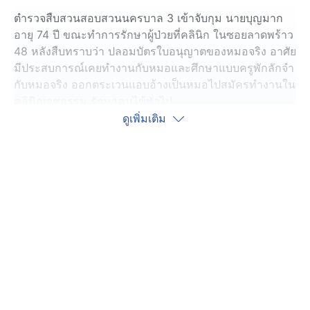
ตำรวจสืบสวนสอบสวนนครบาล 3 เข้าจับกุม นายบุญมาก
อายุ 74 ปี ขณะทำการรักษาผู้ป่วยที่คลินิก ในซอยลาดพร้าว
48 หลังสืบทราบว่า ปลอมบัตรใบอนุญาตของหมอจริง อาศัย
มีประสบการณ์เคยทำงานกับหมอและศึกษาแบบครูพักลักจำ
กับหมอจริง ออกตระเวนแอบอ้างเป็นหมอไปสมัครทำงานใน
คลินิกเวชกรรม รักษาคนไข้ทั่วไป
ดูเพิ่มเติม
นายบุญมาก รับสารภาพว่า ได้ปลอมเอกสารของหมอจริง
เพราะเห็นว่าหมอเป็นอาชีพที่มีรายได้ดี เคยสมัครทำงา
นพาร์ตไทม์ตามคลินิกเวชกรรม และห้องพยาบาลของ
โรงงานต่าง ๆ ถูกดำเนินคดีมาแล้ว 2 ครั้ง เงินที่ได้จากการ
ทำงานส่วนมากจะนำไปเล่นพนันจนหมด