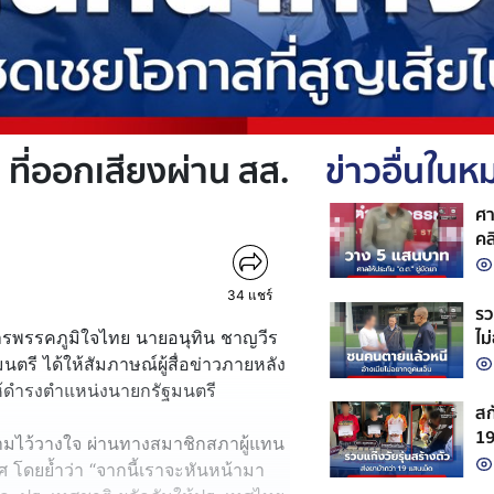
ที่ออกเสียงผ่าน สส.
ข่าวอื่นใน
ศา
คล
34
แชร์
รว
ไม
ทำการพรรคภูมิใจไทย นายอนุทิน ชาญวีร
ตรี ได้ให้สัมภาษณ์ผู้สื่อข่าวภายหลัง
ให้ดำรงตำแหน่งนายกรัฐมนตรี
สก
19
มไว้วางใจ ผ่านทางสมาชิกสภาผู้แทน
จั
โดยย้ำว่า “จากนี้เราจะหันหน้ามา