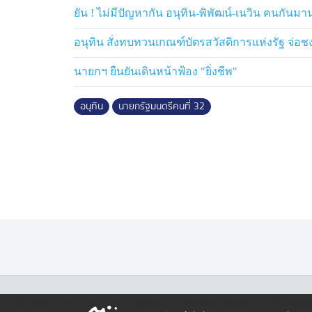
ยัน ! ไม่มีปัญหากัน อนุทิน-พิพัฒน์-เนวิน คนกันมา
อนุทิน สั่งทบทวนเกณฑ์บัตรสวัสดิการแห่งรัฐ จ่อชง 
นายกฯ ยืนยันเดินหน้าฟ้อง "ยิ่งชีพ"
อนุทิน
นายกรัฐมนตรีคนที่ 32
·
·
·
·
เกี่ยวกับเรา
ติตต่อเรา
ร่วมงานกับเรา
เงื่อนไขและข้อตกลง
นโยบายคุ้ม