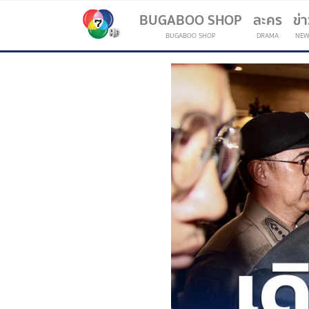
BUGABOO SHOP
ละคร
ข่
BUGABOO SHOP
DRAMA
NEW