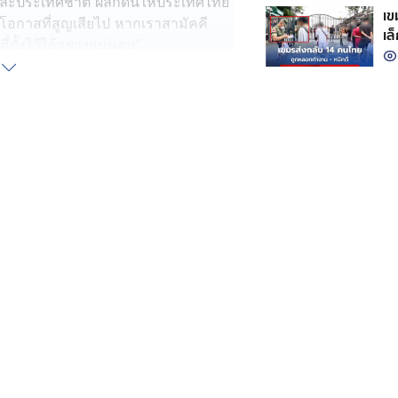
นและประเทศชาติ ผลักดันให้ประเทศไทย
เขมร
ยโอกาสที่สูญเสียไป หากเราสามัคคี
เล
่ตั้งไว้ได้อย่างแน่นอน”
กั
ลังเข้ารับการรักษาตัวอยู่ที่โรงพยาบาล
ที่จะไปเยี่ยมดูแล เพราะบิดาเองก็
ฐานะผู้นำประเทศด้วย