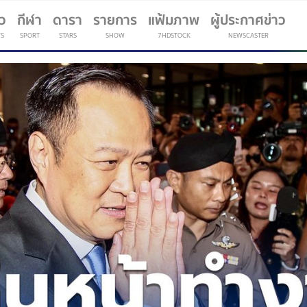
าว
กีฬา
ดารา
รายการ
แฟ้มภาพ
ผู้ประกาศข่าว
S
SPORT
STARS
SHOW
7HDSTOCK
NEWSCASTER
(current)