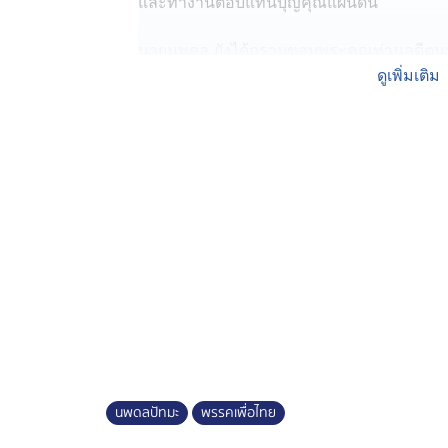
และทำงานตอบแทนบุญคุณแผ่นดิน
นายนพดล ยังได้กราบขอบพระคุณท่านอดีตนาย
คุณหญิงพจมาน ดามาพงศ์ เป็นอย่างสูง ตล
ดูเพิ่มเติม
ปรารถนาดีไปยังเพื่อน สส. และสมาชิกพรรค 
และประสบความสำเร็จในงานที่ทำเพื่อประช
ทั้งนี้ ลำดับ สส.บัญชีรายชื่อ พรรคเพื่อไทย
ดร.รุ่งเรือง พิทยศิริ
นพดลปัทมะ
พรรคเพื่อไทย