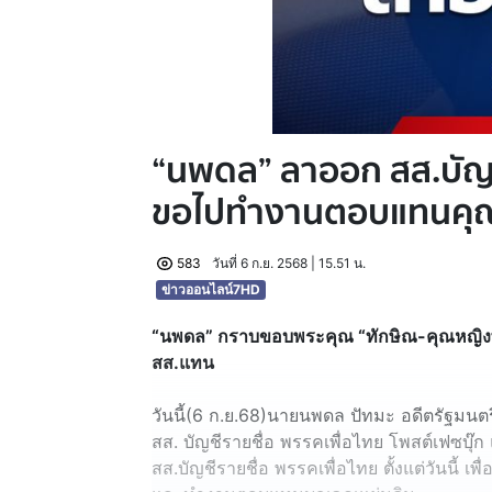
“นพดล” ลาออก สส.บัญชี
ขอไปทำงานตอบแทนคุณ
583
วันที่ 6 ก.ย. 2568 | 15.51 น.
ข่าวออนไลน์7HD
“นพดล” กราบขอบพระคุณ “ทักษิณ-คุณหญิงพจมา
สส.แทน
วันนี้(6 ก.ย.68)นายนพดล ปัทมะ อดีตรัฐมน
สส. บัญชีรายชื่อ พรรคเพื่อไทย โพสต์เฟซบุ
สส.บัญชีรายชื่อ พรรคเพื่อไทย ตั้งแต่วันนี