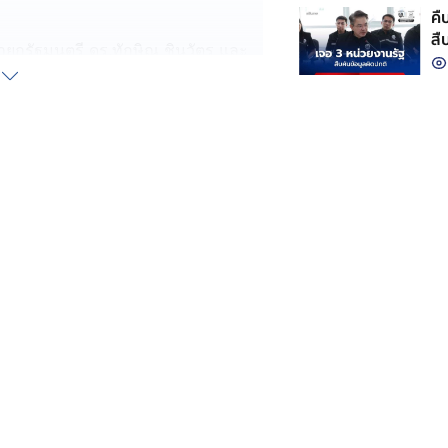
คื
สื
กรัฐมนตรี ดร.ทักษิณ ชินวัตร และ
อดจนพรรคเพื่อไทย และขอส่งความ
ที่เคยทำงานร่วมกันมา ขอให้โชคดี
าชน
 บุคคลถัดไปที่จะขึ้นมาแทนนายนพดล คือ