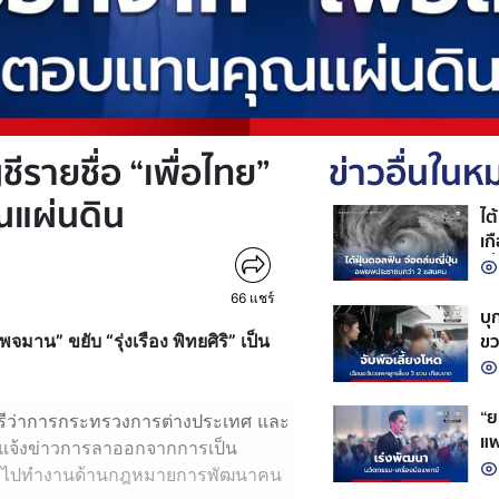
รายชื่อ “เพื่อไทย”
ข่าวอื่นใน
แผ่นดิน
ไต
เก
เที
66
แชร์
บุ
ขว
น” ขยับ “รุ่งเรือง พิทยศิริ” เป็น
“ย
ตรีว่าการกระทรวงการต่างประเทศ และ
แพ
๊ก แจ้งข่าวการลาออกจากการเป็น
หน
้ เพื่อไปทำงานด้านกฎหมายการพัฒนาคน