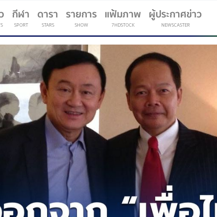
าว
กีฬา
ดารา
รายการ
แฟ้มภาพ
ผู้ประกาศข่าว
S
SPORT
STARS
SHOW
7HDSTOCK
NEWSCASTER
(current)