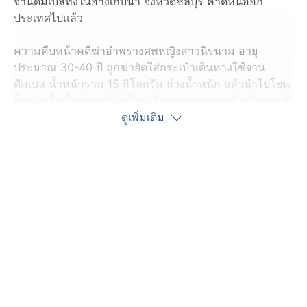
จานดัมเบลทิ้งในอ่างเก็บน้ำ จังหวัดชลบุรี คาดหนีออก
ประเทศไปแล้ว
ความคืบหน้าคดีฆ่าอำพรางศพหญิงสาวนิรนาม อายุ
ประมาณ 30-40 ปี ถูกฆ่ายัดใส่กระเป๋าเดินทางใช้จาน
ดัมเบล น้ำหนักรวม 15 กิโลกรัม ถ่วงน้ำหนัก แล้วนำไปโยน
ทิ้งอ่างเก็บน้ำ ตำบลห้วยใหญ่ อำเภอบางละมุง จังหวัดชลบุรี
โดยพบศพเมื่อวันที่ 3 กันยายนที่ผ่านมา และคาดว่าเสียชีวิต
ดูเพิ่มเติม
มาแล้วไม่ต่ำ 5 วัน
ต่อมาตำรวจชุดคลี่คลายคดี ตามไปเจอร้านขายดัมเบล ใน
ห้างฯ ริมถนนสุขุมวิท พัทยาใต้ ลักษณะเดียวกับที่ใช้ในการ
ก่อเหตุ พอสอบปากคำพนักงานขาย ทราบว่าคนซื้อไป เป็น
ชาวจีน อายุประมาณ 40 ปี ซื้อแบบยกเซ็ต น้ำหนักรวม 20
กิโลกรัม จ่ายด้วยเงินสด ก่อนพนักงานจะนำไปส่งที่รถ เป็น
รถแบบอเนกประสงค์ 5 ประตู สีบรอนซ์-เทา
ตำรวจขยายผลสืบหาจนเจอรถอเนกประสงค์คันดังกล่าว เป็น
รถเช่าของร้านหนึ่งในเมืองพัทยา จึงนำรถมาตรวจสอบ พบ