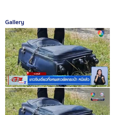
ว่า สเกิร์ตชุดแต่งรถ ด้านหน้าฝั่งซ้าย มีรอยแตกเป็นรู 1 จุด ส
เกิร์ตใต้ท้องรถ มีร่องรอยคล้ายกับถูกขูดด้วยหินเกือบรอบคัน
บางจุดยังพบคราบดินติดอยู่
Gallery
เจ้าหน้าที่พิสูจน์หลักฐานได้เก็บดีเอ็นเอ เจ้าของรถเช่า และ
พนักงานที่เกี่ยวข้อง ทั้งหมด 7 คน ไปตรวจสอบหาความ
เชื่อมโยง
เจ้าของรถเช่าบอกว่า มีลูกค้าเก่าเป็นชาวจีน เช่ารถคันนี้เป็น
เวลา 1 เดือน โดยลูกค้าชาวจีนขอรับรถที่ประตูขาเข้า ท่า
อากาศยานสุวรรณภูมิ วันรับรถ 10 สิงหาคม มีชายชาวจีน
2 คน เดินทางมารับรถ
จนกระทั่งช่วงเย็น วันที่ 30 สิงหาคม ชาวจีน 1 คน และหญิง
ไทย 2 คน นำรถมาส่งคืน พร้อมกับจ่ายค่าเสียหายรอยแตก
ร้าว ประมาณ 2,000 บาท สภาพรถถูกล้างจนใหม่เอี่ยม
ซึ่งจากการตรวจสอบเบื้องต้น พบว่ามีชาวจีนอย่างน้อย 3 คน
เกี่ยวข้องกับคดีนี้ และเดินทางออกนอกประเทศไปแล้ว อยู่