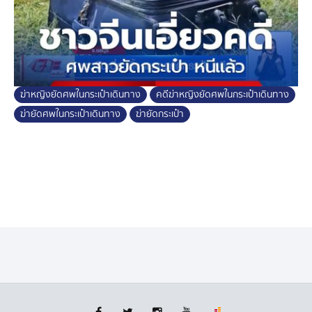
ระหว่างสืบหาตัวหญิงสาวชาวไทย 2 คน ที่เกี่ยวข้องมาสอบ
สวนว่ารู้เห็นหรือไม่
ส่วนปมเหตุยังไม่ชี้ชัดว่าเกิดจากเรื่องอะไร แต่คาดการณ์ไว้
หลายประเด็น เช่นเสพยาเกินขนาดแล้วเสียชีวิต ทำให้กลุ่ม
ฆ่าหญิงยัดศพในกระเป๋าเดินทาง
คดีฆ่าหญิงยัดศพในกระเป๋าเดินทาง
ชาวจีนด้วยกัน ต้องทำลายศพ ป้องกันความยุ่งยาก หรืออาจ
เป็นประเด็นที่หญิงสาวชาวจีนผู้ตาย เข้ามาทำงานให้บริการ
ฆ่ายัดศพในกระเป๋าเดินทาง
ฆ่ายัดกระเป๋า
แล้วเกิดเสียชีวิต