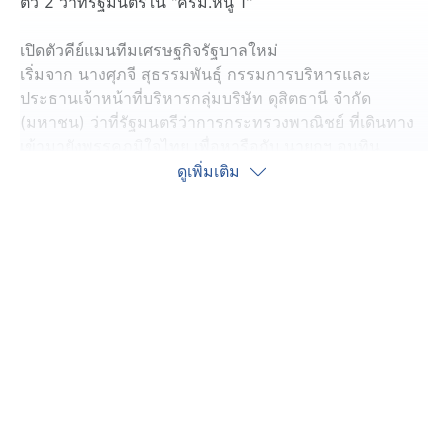
ตัว 2 ว่าที่รัฐมนตรีใน "ครม.หนู 1"
เปิดตัวคีย์แมนทีมเศรษฐกิจรัฐบาลใหม่
เริ่มจาก นางศุภจี สุธรรมพันธุ์ กรรมการบริหารและ
ประธานเจ้าหน้าที่บริหารกลุ่มบริษัท ดุสิตธานี จำกัด
(มหาชน) ว่าที่รัฐมนตรีว่าการกระทรวงพาณิชย์ ที่เดินทาง
เข้ามายังพรรคภูมิใจไทย เพื่อหารือกับ นายกฯ อนุทิน
ดูเพิ่มเติม
และอีกคน คือ นายเอกนิติ นิติทัณฑ์ประภาศ ว่าที่รองนายก
รัฐมตรี และรัฐมนตรีว่าการกระทรวงการคลัง ที่เดินทางเข้า
มายังพรรคฯ พร้อมกับ นายกฯ อนุทิน
เมื่อเสร็จสิ้นการหารือ ทั้ง 3 คน ได้ลงมาให้สัมภาษณ์สื่อฯ
โดยระบุว่า เป้าหมายสำคัญของทีมเศรษฐกิจของรัฐบาลชุด
นี้ คือ การฟื้นฟูเศรษฐกิจของประเทศในระยะยาว เพื่อให้
ประชาชนกลับมามีคุณภาพที่ดีที่สุด
แน่นอนว่าภายหลังจากการหารือ ก็ได้มีการรับประทานเค้ก
ส้มร่วมกัน อย่างไรก็ตาม ในตำแหน่งรัฐมนตรีว่าการ