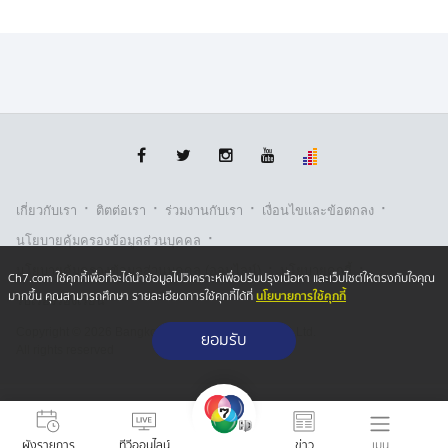
·
·
·
·
เกี่ยวกับเรา
ติตต่อเรา
ร่วมงานกับเรา
เงื่อนไขและข้อตกลง
·
นโยบายคุ้มครองข้อมูลส่วนบุคคล
·
·
นโยบายคุ้มครองข้อมูลส่วนบุคคล (ออนไลน์)
นโยบายคุกกี้
Ch7.com ใช้คุกกี้เพื่อที่จะได้นำข้อมูลไปวิเคราะห์เพื่อปรับปรุงเนื้อหา และเว็บไซต์ให้ตรงกับใจคุณ
นโยบายการใช้คุกกี้
มากขึ้น คุณสามารถศึกษา รายละเอียดการใช้คุกกี้ได้ที่
รับเรื่องร้องเรียน
Copyright © 2026 Bangkok Broadcasting & T.V. Co.,Ltd.
ยอมรับ
All rights reserved
เมนู
ผังรายการ
ทีวีออนไลน์
ข่าว