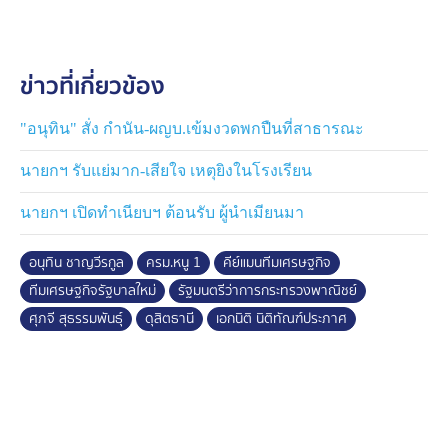
กระทรวงยุติธรรม ซึ่งแว่วมาว่าเป็นโควตาคนนอกนั้น ตอน
นี้ยังไม่มีการเปิดตัว แต่คาดว่าเร็ว ๆ นี้ น่าจะทราบกันว่าใคร
จะได้เก้าอี้รัฐมนตรีตัวนี้
ข่าวที่เกี่ยวข้อง
"อนุทิน" สั่ง กำนัน-ผญบ.เข้มงวดพกปืนที่สาธารณะ
นายกฯ รับแย่มาก-เสียใจ เหตุยิงในโรงเรียน
นายกฯ เปิดทำเนียบฯ ต้อนรับ ผู้นำเมียนมา
อนุทิน ชาญวีรกูล
ครม.หนู 1
คีย์แมนทีมเศรษฐกิจ
ทีมเศรษฐกิจรัฐบาลใหม่
รัฐมนตรีว่าการกระทรวงพาณิชย์
ศุภจี สุธรรมพันธุ์
ดุสิตธานี
เอกนิติ นิติทัณฑ์ประภาศ