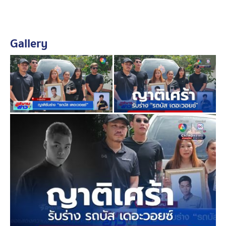
ส่วนความคืบหน้าทางคดี คนขับรถกระบะส่งน้ำดื่มขณะนี้ยัง
นอนรักษาตัวอยู่ในโรงพยาบาล พันตำรวจเอก เสวก ชูศิริ ผู้
Gallery
กำกับการ สภ.ช้างเผือก เผยว่า ผลตรวจปริมาณแอลกอฮอล์
ในเลือด นายทรงชัย อายุ 25 ปี คนขับรถกระบะ ที่ขณะนี้ยัง
คงนอนรักษาตัวอยู่ที่โรงพยาบาลนครพิงค์ พบมีค่า 29.2
มิลลิกรัมเปอร์เซ็นต์ ไม่เข้าเกณฑ์ข้อหาเมาแล้วขับ
แต่พฤติการณ์ที่เกิดขึ้นเข้าข่ายความผิดฐานขับรถโดย
ประมาทเป็นเหตุทำให้ทรัพย์สินผู้อื่นเสียหาย และขับรถโดย
ประมาททำให้ผู้อื่นเสียชีวิต
ขณะเดียวกันเมื่อวาน พนักงานสอบสวนเร่งทยอยสอบผู้ได้รับ
ความเสียหายที่มีมากกว่า 20 ราย ยอมรับว่า ต้องใช้เวลา
สอบสวนอีกสักระยะจนกว่าจะสอบปากคำผู้เสียหายได้ครบ
ทุกคน รวมทั้งขณะนี้ยังรอผลประเมินความเสียหายจากการ
ไฟฟ้าฯ หากพยานหลักฐานและสอบปากคำครบถ้วน จึงจะ
สรุปสำนวนส่งฟ้องศาล