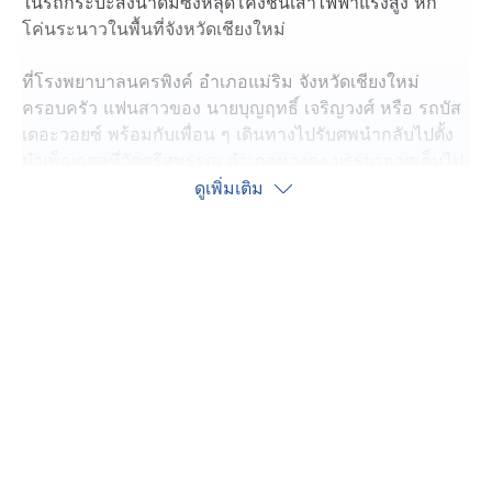
ในรถกระบะส่งน้ำดื่มซิ่งหลุดโค้งชนเสาไฟฟ้าแรงสูง หัก
โค่นระนาวในพื้นที่จังหวัดเชียงใหม่
ที่โรงพยาบาลนครพิงค์ อำเภอแม่ริม จังหวัดเชียงใหม่
ครอบครัว แฟนสาวของ นายบุญฤทธิ์ เจริญวงศ์ หรือ รถบัส
เดอะวอยซ์ พร้อมกับเพื่อน ๆ เดินทางไปรับศพนำกลับไปตั้ง
บำเพ็ญกุศลที่วัดศรีสุพรรณ อำเภอหางดง บรรยากาศเต็มไป
ด้วยความเศร้าโศก เนื่องจากทุกคนยังทำใจไม่ได้กับความ
ดูเพิ่มเติม
สูญเสียที่เกิดขึ้น
นางสาว สุกัญญา แฟนสาวของ รถบัส ยังนำเสื้อยืดตัวโปรด
ซึ่งเป็นเสื้อประจำค่ายเพลงของ นายบุญฤทธิ์ มารับศพแฟน
หนุ่มผู้ล่วงลับอีกด้วย
แฟนสาวยังเล่าอีกว่า ที่ผ่านมา รถบัส เป็นคนขยัน ทำงาน
ประจำก็คือส่งน้ำดื่ม ควบคู่กับรับงานร้องเพลงตามร้าน
อาหารด้วย เป็นคนนิสัยมุ่งมั่น มีความฝันอยากเป็นนักร้อง
อาชีพ และมีเพลงเป็นของตัวเอง แต่วันนี้ รถบัส ไม่มีโอกาส
ได้ทำตามความฝันให้สำเร็จ