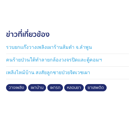
พฤติกรรมที่เป็นอันตรายต่อเพื่อนบ้าน รวมทั้งมีประวัติยุ่ง
เกี่ยวกับยาเสพติดด้วย
แล้วหลังสอบสวน นายพรชัย เจ้าตัวก็ให้การปฏิเสธว่า ไม่ได้
ข่าวที่เกี่ยวข้อง
ทำ แต่ตำรวจมั่นใจพยานหลักฐานทั้งคลิปภาพ และพยาน
บุคคล เพียงพอที่จะดำเนินคดีได้ จึงแจ้งข้อกล่าวหาวางเพ
ลิงฯ เผาทรัพย์สินผู้อื่น และเสพยาเสพติด ก่อนนำตัวไป
รวบยกแก๊งวางเพลิงเผาร้านส้มตำ จ.ลำพูน
ดำเนินคดี
คนร้ายป่วนใต้ทำลายกล้องวงจรปิดและตู้คอมฯ
เพลิงไหม้บ้าน สงสัยลูกชายป่วยจิตเวชเผา
วางเพลิง
เผาบ้าน
เผารถ
หลอนยา
ยาเสพติด