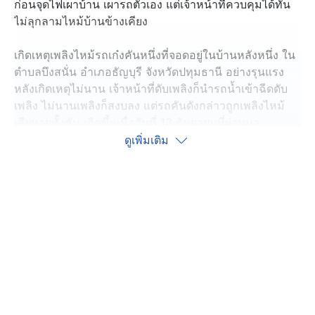
ก่อนจุดไฟเผาบ้าน เผารถตัวเอง แต่เจ้าหน้าที่ควบคุมได้ทัน
ไม่ลุกลามไหม้บ้านข้างเคียง
เกิดเหตุเพลิงไหม้รถเก๋งคันหนึ่งที่จอดอยู่ในบ้านหลังหนึ่ง ใน
ตำบลบึงสนั่น อำเภอธัญบุรี จังหวัดปทุมธานี อย่างรุนแรง
หลังเกิดเหตุไม่นาน เจ้าหน้าที่ดับเพลิงก็นำรถน้ำเข้าฉีดดับ
เพลิง ไม่นานเพลิงก็สงบลง แต่รถคันดังกล่าวถูกเพลิงไหม้
เสียหายทั้งคัน เกิดขึ้นเมื่อวันที่ 13 กันยายนที่ผ่านมา
ดูเพิ่มเติม
ซึ่งตำรวจ สภ.ธัญบุรี ไปตรวจสอบที่เกิดเหตุ ก่อนสอบสวน
ทราบว่า คนก่อเหตุ คือ นายพรชัย อายุ 41 ปี ลูกเจ้าของ
บ้าน และหลังก่อเหตุ ก็ขี่รถจักรยานยนต์ หลบหนีออกไปจาก
บ้าน แต่แล้วช่วงเช้ามืด เมื่อวาน (14 ก.ย.) นายพรชัย ก็ย้อน
กลับมาที่บ้าน โดยมีพฤติกรรมเหมือนเดิม พยายามจุดไฟเผา
บ้านซ้ำอีกรอบ ตำรวจจึงเข้าจับกุมตัวทันที ก่อนนำตัวไป
สอบสวนที่ สภ.ธัญบุรี
และจากการสอบประวัติ ผู้ก่อเหตุ พบว่า เคยถูกตำรวจ
สภ.ธัญบุรี จับกุมมาแล้วหลายครั้ง ส่วนใหญ่เป็นการแสดง