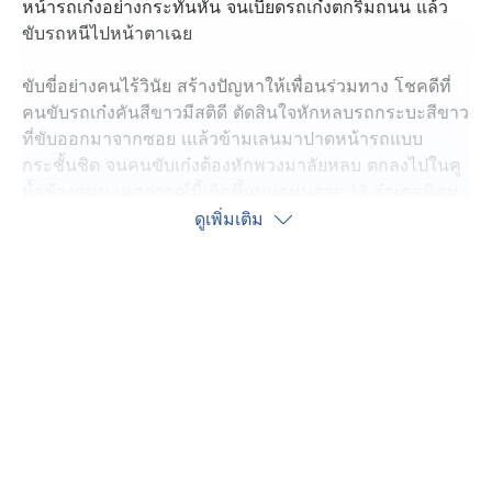
หน้ารถเก๋งอย่างกระทันหัน จนเบียดรถเก๋งตกริมถนน แล้ว
ขับรถหนีไปหน้าตาเฉย
ขับขี่อย่างคนไร้วินัย สร้างปัญหาให้เพื่อนร่วมทาง โชคดีที่
คนขับรถเก๋งคันสีขาวมีสติดี ตัดสินใจหักหลบรถกระบะสีขาว
ที่ขับออกมาจากซอย เแล้วข้ามเลนมาปาดหน้ารถแบบ
กระชั้นชิด จนคนขับเก๋งต้องหักพวงมาลัยหลบ ตกลงไปในคู
น้ำข้างถนน เหตุการณ์นี้เกิดขึ้นบนถนนสาย 13 อำเภอนิคม
พัฒนา จังหวัดระยอง ช่วงเย็นของวันที่ 13 กันยายนที่ผ่านมา
ดูเพิ่มเติม
ขณะที่ รถกระบะกำลังข้ามเลน ตนและแฟนหนุ่มได้บีบแตร
และเหยียบเบรกเต็มที่ แต่เบรกไม่อยู่ จึงตัดสินใจหักรถหลบ
จนตกคูน้ำ ทำให้ตนเองได้รับบาดเจ็บบริเวณแขนขวา
ส่วนรถเก๋งต้องให้กู้ภัย ฯ ลากขึ้นมาจากจุดเกิดเหตุในสภาพ
รถช่วงหน้า กันชน ล้อหน้า กระจกมองข้าง และสเกิร์ตรอบ
คันพังเสียหาย
เบื้องต้นได้แจ้งความกับตำรวจ สภ.นิคมพัฒนา ไว้แล้ว ล่าสุด