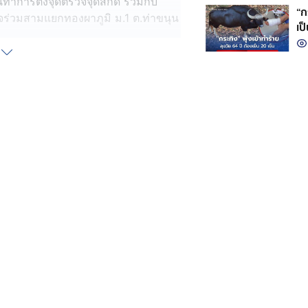
ันทำการตั้งจุดตรวจจุดสกัด ร่วมกับ
“ก
วจร่วมสามแยกทองผาภูมิ ม.1 ต.ท่าขนุน
เป
ร่วมสามแยกทองผาภูมิ พบรถยนต์หรู สี
 ขับมาจาก อ.สังขละบุรี มุ่งหน้า
ตรวจสอบ พบ นายชนาธิป อายุ 51 ปี
บถาม นายชนาธิป แสดงอาการพิรุธชัดเจน
ังกล่าวอย่างละเอียด
ดัดแปลงเพื่อซุกซ่อนยาเสพติดไว้
ึดของกลางได้ดังนี้
ูลค่า 138,600 บาท
ลค่า 14,000 บาท
0,000 บาท
0,000 บาท