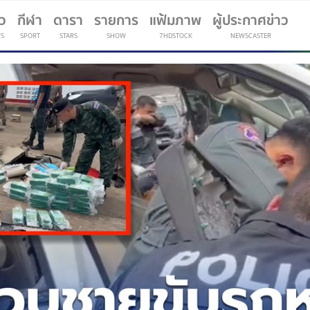
าว
กีฬา
ดารา
รายการ
แฟ้มภาพ
ผู้ประกาศข่าว
S
SPORT
STARS
SHOW
7HDSTOCK
NEWSCASTER
(current)