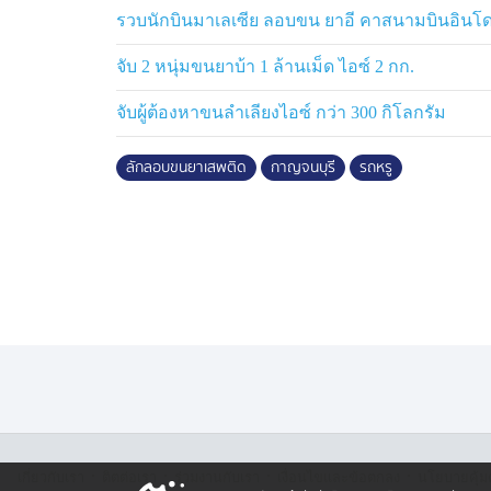
รวมมูลค่าของกลางทั้งสิ้น 60,180,000 บาท
รวบนักบินมาเลเซีย ลอบขน ยาอี คาสนามบินอินโดน
โดยนายชนาธิป ผู้ต้องหา ได้ให้การว่า เมื่อวัน
จับ 2 หนุ่มขนยาบ้า 1 ล้านเม็ด ไอซ์ 2 กก.
ประมาณ 15.00 น. ตนได้เดินทางมายังบ้านพระ
จับผู้ต้องหาขนลำเลียงไอซ์ กว่า 300 กิโลกรัม
จ.กาญจนบุรี หลังจากนั้นได้แจ้งกับชายไม่ทร
ทำการดัดแปลงเพื่อซุกซ่อนยาเสพติดไว้ภายใน
ลักลอบขนยาเสพติด
กาญจนบุรี
รถหรู
นำไปซุกซ่อนยาเสพติดเรียบร้อย ตนจึงขับรถยน
ตามถนนหลวงหมายเลข 323 มุ่งหน้า อ.เมืองกา
พื้นที่ตอนใน โดยได้รับการว่าจ้างเป็นเงิน 3,50
ก่อน
ทั้งนี้ เจ้าหน้าที่ได้นำตัว นายชนาธิป พร้อม
ส่ง สภ.ทองผาภูมิ เพื่อดำเนินการตามกฎหม
·
·
·
·
เกี่ยวกับเรา
ติตต่อเรา
ร่วมงานกับเรา
เงื่อนไขและข้อตกลง
นโยบายคุ้ม