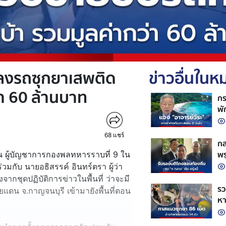
ลงรถซุกยาเสพติด
ข่าวอื่นใน
า 60 ล้านบาท
กร
พั
ข้
68
แชร์
กส
พรุ
ชุน ผู้บัญชาการกองพลทหารราบที่ 9 ใน
หน
วมกับ นายอธิสรรค์ อินทร์ตรา ผู้ว่า
จากชุดปฏิบัติการข่าวในพื้นที่ ว่าจะมี
รว
แดน จ.กาญจนบุรี เข้ามายังพื้นที่ตอน
หา