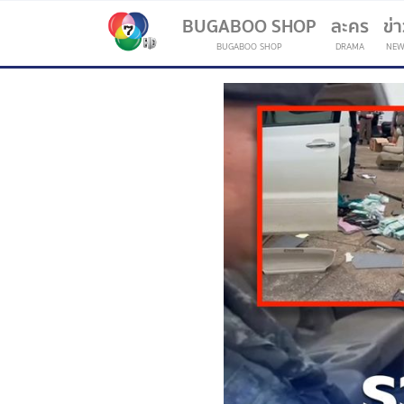
BUGABOO SHOP
ละคร
ข่
BUGABOO SHOP
DRAMA
NEW